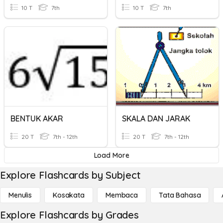
10 T
7th
10 T
7th
BENTUK AKAR
SKALA DAN JARAK
20 T
7th - 12th
20 T
7th - 12th
Load More
Explore Flashcards by Subject
Menulis
Kosakata
Membaca
Tata Bahasa
Explore Flashcards by Grades