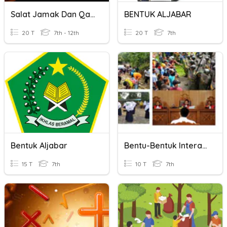
Salat Jamak Dan Qasar
BENTUK ALJABAR
20 T
7th - 12th
20 T
7th
Bentuk Aljabar
Bentu-Bentuk Interaksi Sosial
15 T
7th
10 T
7th