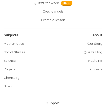
Quizizz for Work
BARU
Create a quiz
Create a lesson
Subjects
About
Mathematics
Our Story
Social Studies
Quizizz Blog
Science
Media Kit
Physics
Careers
Chemistry
Biology
Support