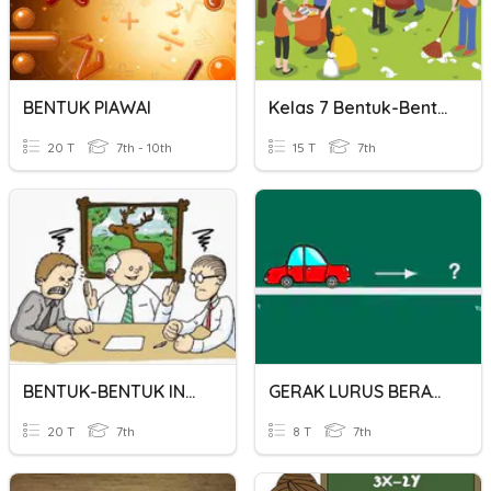
BENTUK PIAWAI
Kelas 7 Bentuk-Bentuk Interaksi Sosial
20 T
7th - 10th
15 T
7th
BENTUK-BENTUK INTERAKSI
GERAK LURUS BERATURAN
20 T
7th
8 T
7th