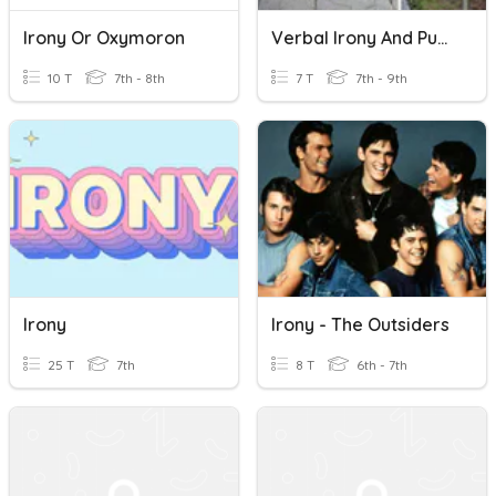
Irony Or Oxymoron
Verbal Irony And Puns
10 T
7th - 8th
7 T
7th - 9th
Irony
Irony - The Outsiders
25 T
7th
8 T
6th - 7th