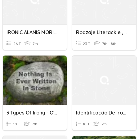
IRONIC ALANIS MORISSETTE
Rodzaje Literackie , Terminy Literackie Ironia
26 T
7th
23 T
7th - 8th
3 Types Of Irony - O'Henry!
Identificação De Ironia E Humor Em Textos
10 T
7th
10 T
7th