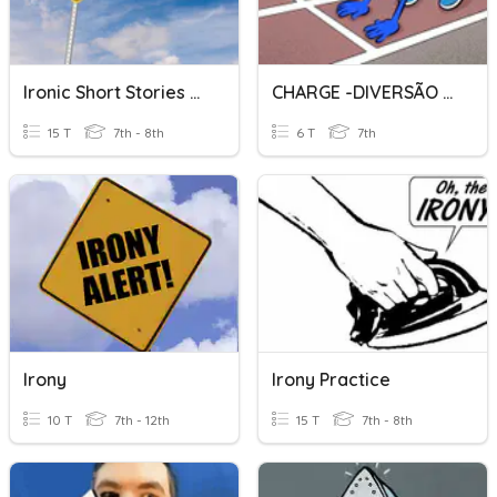
Ironic Short Stories Vocab
CHARGE -DIVERSÃO E IRONIA
15 T
7th - 8th
6 T
7th
Irony
Irony Practice
10 T
7th - 12th
15 T
7th - 8th