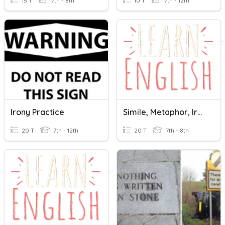
15 T
7th - 8th
10 T
7th - 12th
Irony Practice
Simile, Metaphor, Irony, Oxymoron
20 T
7th - 12th
20 T
7th - 8th