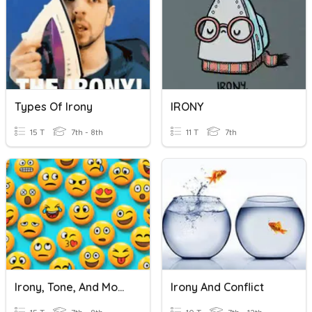
Types Of Irony
IRONY
15 T
7th - 8th
11 T
7th
Irony, Tone, And Mood
Irony And Conflict