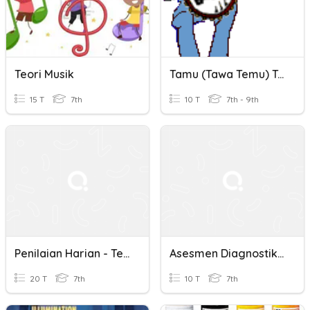
Teori Musik
Tamu (tawa Temu) Tambah Wawasan Teori Musik
15 T
7th
10 T
7th - 9th
Penilaian Harian - Teori Musik Dasar
Asesmen Diagnostik Awal Materi Teori Musik
20 T
7th
10 T
7th