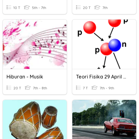
10 T
5th - 7th
20 T
7th
Hiburan - Musik
Teori Fisika 29 April 2021
20 T
7th - 8th
7 T
7th - 9th