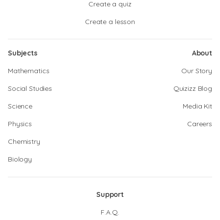
Create a quiz
Create a lesson
Subjects
About
Mathematics
Our Story
Social Studies
Quizizz Blog
Science
Media Kit
Physics
Careers
Chemistry
Biology
Support
F.A.Q.