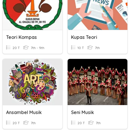
Teori Kompas
Kupas Teori
20 T
7th - 9th
10 T
7th
Ansambel Musik
Seni Musik
20 T
7th
20 T
7th