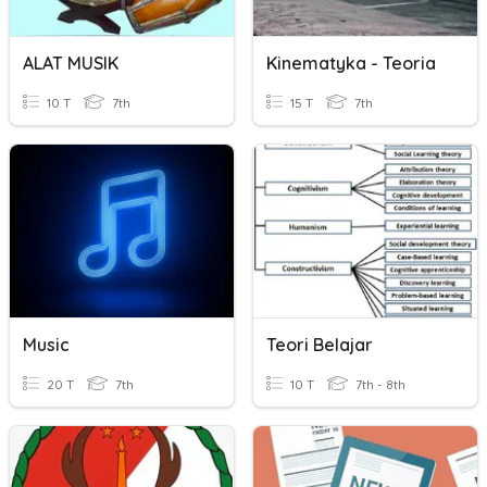
ALAT MUSIK
Kinematyka - Teoria
10 T
7th
15 T
7th
Music
Teori Belajar
20 T
7th
10 T
7th - 8th