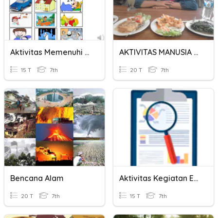
Aktivitas Memenuhi Kebutuhan
AKTIVITAS MANUSIA DALAM MEMENUHI KEBUTUHAN
15 T
7th
20 T
7th
Bencana Alam
Aktivitas Kegiatan Ekonomi
20 T
7th
15 T
7th