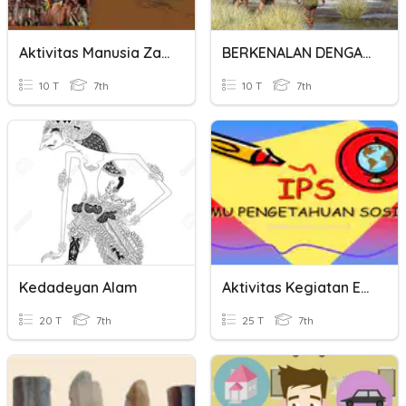
Aktivitas Manusia Zaman Praaksara
BERKENALAN DENGAN ALAM
10 T
7th
10 T
7th
Kedadeyan Alam
Aktivitas Kegiatan Ekonomi
20 T
7th
25 T
7th