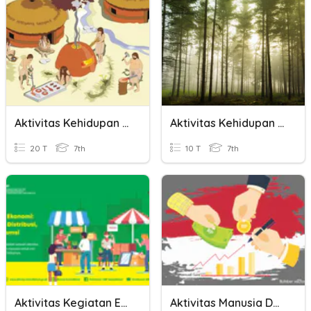
Aktivitas Kehidupan Manusia Praaksara
Aktivitas Kehidupan Masyarakat Masa Lalu
20 T
7th
10 T
7th
Aktivitas Kegiatan Ekonomi
Aktivitas Manusia Dalam Memenuhi Kebutuhan