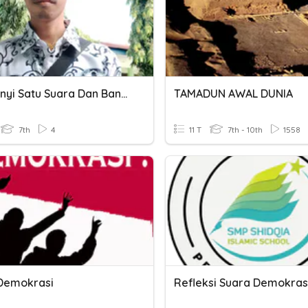
Bernyanyi Satu Suara Dan Banyak Suara
TAMADUN AWAL DUNIA
7th
4
11 T
7th - 10th
1558
Demokrasi
Refleksi Suara Demokras