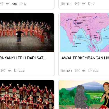
7th - 9th
6
15 T
7th
2
PH2 BERNYANYI LEBIH DARI SATU SUARA
7th
205
10 T
7th
399