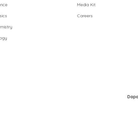
ence
Media Kit
sics
Careers
mistry
logy
Dapa