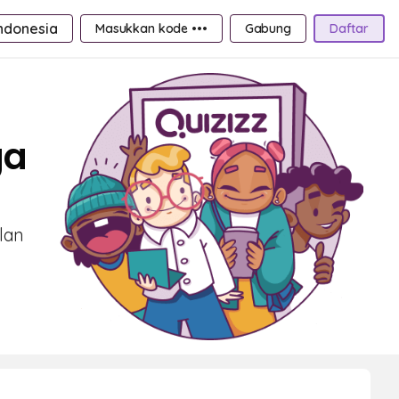
ndonesia
Masukkan kode •••
Gabung
Daftar
ga
lan