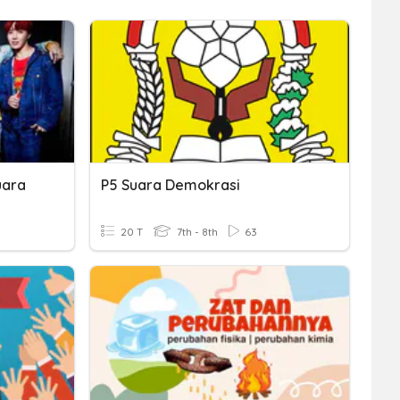
uara
P5 Suara Demokrasi
20 T
7th - 8th
63