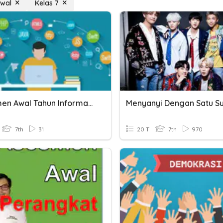
Awal
Kelas 7
Assesmen Awal Tahun Informatika
Menyanyi Dengan Satu S
7th
31
20 T
7th
970