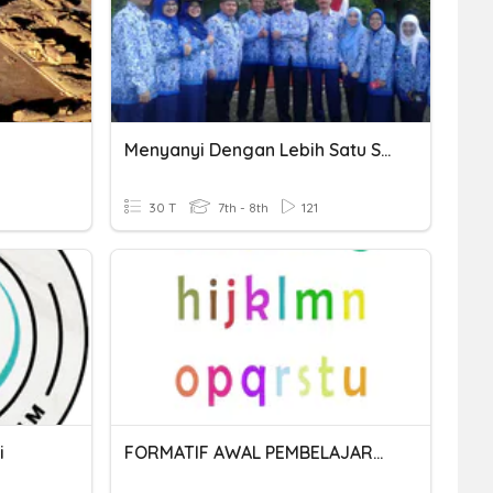
Menyanyi Dengan Lebih Satu Suara 7
30 T
7th - 8th
121
i
FORMATIF AWAL PEMBELAJARAN 3 (NARASI)