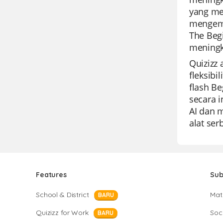
yang me
mengemb
The Beg
meningk
Quizizz
fleksib
flash B
secara 
AI dan m
alat ser
Features
Sub
School & District
Mat
BARU
Quizizz for Work
Soci
BARU