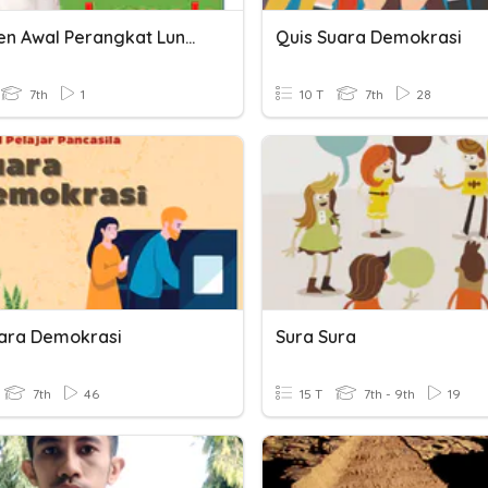
Asesmen Awal Perangkat Lunak
Quis Suara Demokrasi
7th
1
10 T
7th
28
uara Demokrasi
Sura Sura
7th
46
15 T
7th - 9th
19