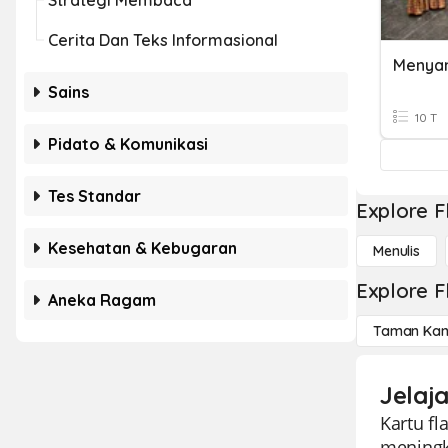
Strategi Membaca
Cerita Dan Teks Informasional
Menyan
Sains
10 T
Pidato & Komunikasi
Tes Standar
Explore F
Kesehatan & Kebugaran
Menulis
Explore F
Aneka Ragam
Taman Kan
Jelaj
Kartu fl
meningka