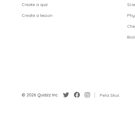
Create a quiz
Sci
Create a lesson
Phy
Che
Bio
© 2026 Quizizz Inc.
Peta Situs