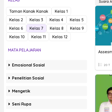
KELAS
Suara 
Taman Kanak Kanak
Kelas 1
Kelas 2
Kelas 3
Kelas 4
Kelas 5
Kelas 6
Kelas 7
Kelas 8
Kelas 9
Kelas 10
Kelas 11
Kelas 12
MATA PELAJARAN
Emosional Sosial
20 T
Penelitian Sosial
Mengetik
Seni Rupa