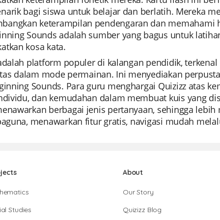
narik bagi siswa untuk belajar dan berlatih. Mereka 
angkan keterampilan pendengaran dan memahami hubu
inning Sounds adalah sumber yang bagus untuk latiha
atkan kosa kata.
 adalah platform populer di kalangan pendidik, terke
ilitas dalam mode permainan. Ini menyediakan perpust
eginning Sounds. Para guru menghargai Quizizz ata
individu, dan kemudahan dalam membuat kuis yang dises
enawarkan berbagai jenis pertanyaan, sehingga lebih m
baguna, menawarkan fitur gratis, navigasi mudah melalu
jects
About
hematics
Our Story
al Studies
Quizizz Blog