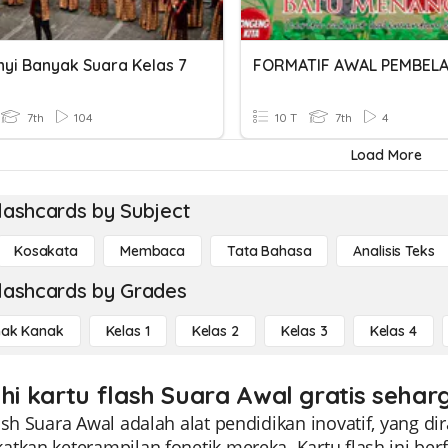
yi Banyak Suara Kelas 7
7th
104
10 T
7th
4
Load More
lashcards by Subject
Kosakata
Membaca
Tata Bahasa
Analisis Teks
lashcards by Grades
ak Kanak
Kelas 1
Kelas 2
Kelas 3
Kelas 4
ahi kartu flash Suara Awal gratis sehar
ash Suara Awal adalah alat pendidikan inovatif, yang d
tkan keterampilan fonetik mereka. Kartu flash ini be