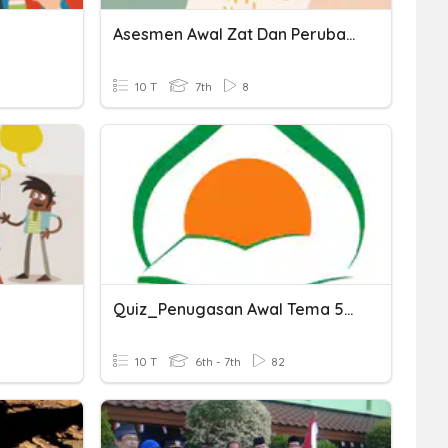
Asesmen Awal Zat Dan Perubahannya
10 T
7th
8
Quiz_Penugasan Awal Tema 5 Subtema 1
10 T
6th - 7th
82