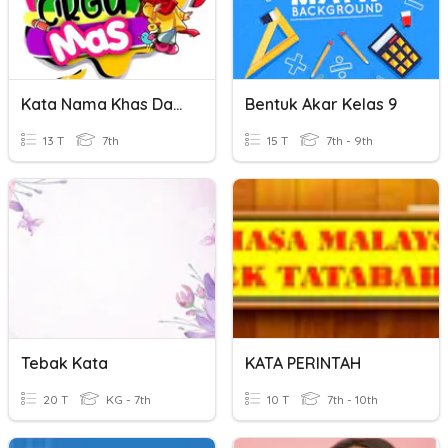
Kata Nama Khas Dan Kata Nama Am
Bentuk Akar Kelas 9
13 T
7th
15 T
7th - 9th
Tebak Kata
KATA PERINTAH
20 T
KG - 7th
10 T
7th - 10th