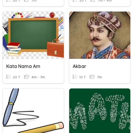
20 T
7th
20 T
7th - 9th
Kata Nama Am
Akbar
20 T
4th - 7th
10 T
7th