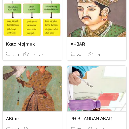
Kata Majmuk
AKBAR
20 T
4th - 7th
20 T
7th
AKbar
PH BILANGAN AKAR