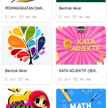
PERPANGKATAN DAN BENTUK AKAR
Bentuk Akar
20 T
7th - 9th
10 T
7th - 9th
Bentuk Akar
KATA ADJEKTIF (SEKOLAH MENENGAH)
10 T
7th
20 T
7th - 11th