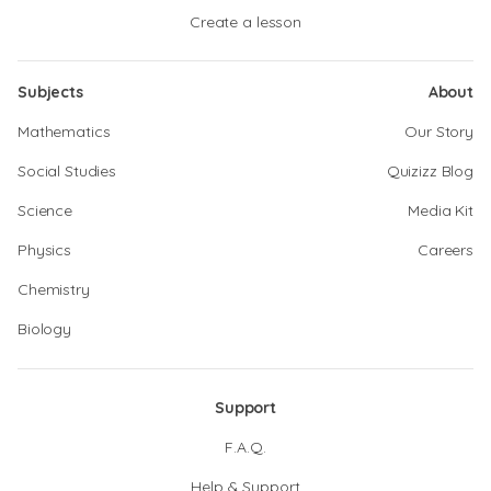
Create a lesson
Subjects
About
Mathematics
Our Story
Social Studies
Quizizz Blog
Science
Media Kit
Physics
Careers
Chemistry
Biology
Support
F.A.Q.
Help & Support