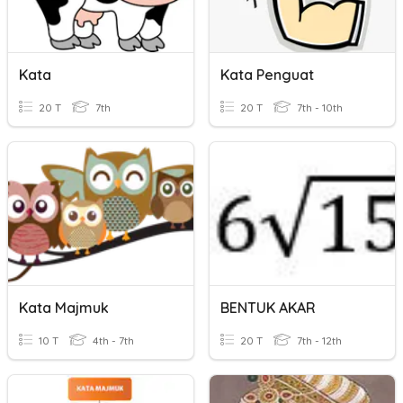
Kata
Kata Penguat
20 T
7th
20 T
7th - 10th
Kata Majmuk
BENTUK AKAR
10 T
4th - 7th
20 T
7th - 12th