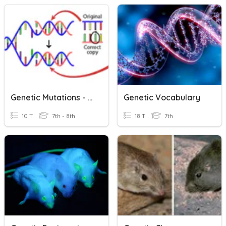
Genetic Mutations - BrainPOP
Genetic Vocabulary
10 T
7th - 8th
18 T
7th