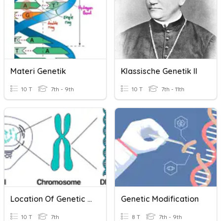
Materi Genetik
Klassische Genetik II
10 T
7th - 9th
10 T
7th - 11th
Location Of Genetic Material Cards
Genetic Modification
10 T
7th
8 T
7th - 9th