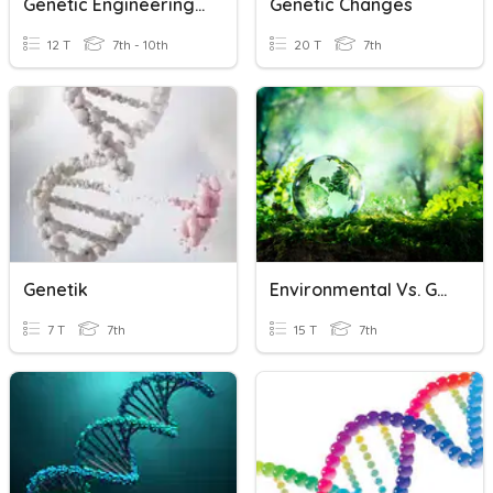
Genetic Engineering Vocab
Genetic Changes
12 T
7th - 10th
20 T
7th
Genetik
Environmental Vs. Genetic Factors
7 T
7th
15 T
7th