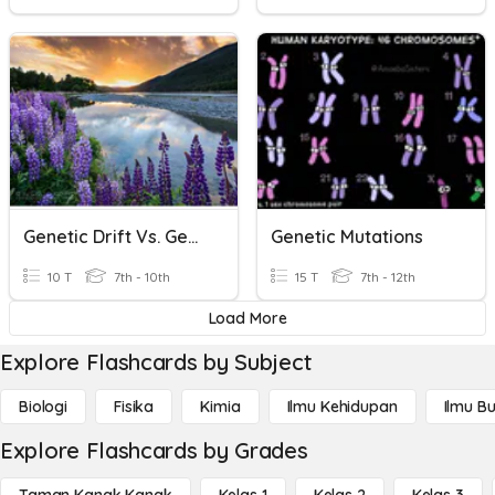
Genetic Drift Vs. Gene Flow
Genetic Mutations
10 T
7th - 10th
15 T
7th - 12th
Load More
Explore Flashcards by Subject
Biologi
Fisika
Kimia
Ilmu Kehidupan
Ilmu B
Explore Flashcards by Grades