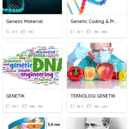
Genetic Material
Genetic Coding & Protein Synthesis
8 T
7th
15 T
7th - 8th
GENETIK
TEKNOLOGI GENETIK
10 T
5th - 7th
10 T
7th - Uni