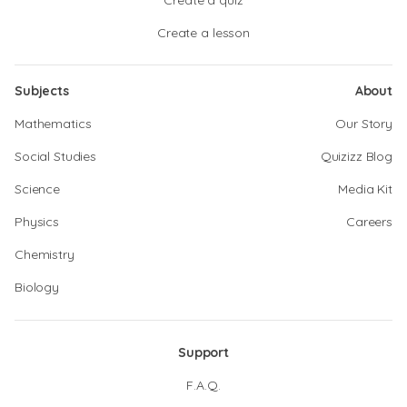
Create a quiz
Create a lesson
Subjects
About
Mathematics
Our Story
Social Studies
Quizizz Blog
Science
Media Kit
Physics
Careers
Chemistry
Biology
Support
F.A.Q.