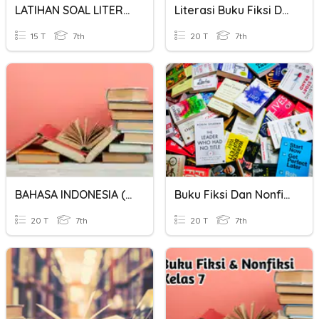
LATIHAN SOAL LITERASI BUKU FIKISI DAN NONFIKSI
Literasi Buku Fiksi Dan Nonfiksi
15 T
7th
20 T
7th
BAHASA INDONESIA (FIKSI DAN NONFIKSI)
Buku Fiksi Dan Nonfiksi
20 T
7th
20 T
7th