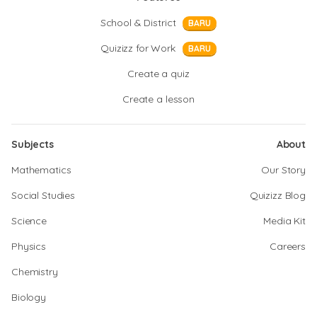
School & District
BARU
Quizizz for Work
BARU
Create a quiz
Create a lesson
Subjects
About
Mathematics
Our Story
Social Studies
Quizizz Blog
Science
Media Kit
Physics
Careers
Chemistry
Biology