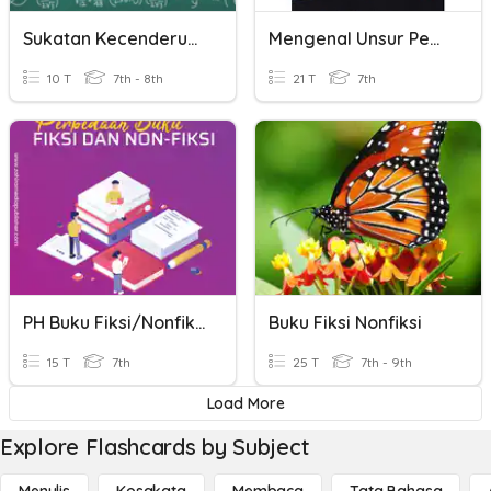
Sukatan Kecenderungan Memusat
Mengenal Unsur Pembangun Buku Fiksi Dan Nonfiksi
10 T
7th - 8th
21 T
7th
PH Buku Fiksi/nonfiksi Basindo
Buku Fiksi Nonfiksi
15 T
7th
25 T
7th - 9th
Load More
Explore Flashcards by Subject