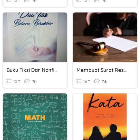
10 T
7th
10 T
7th
Buku Fiksi Dan Nonfiksi
Membuat Surat Resmi
10 T
7th
16 T
7th