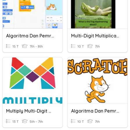
Algoritma Dan Pemrograman
Multi-Digit Multiplication
15 T
7th - 8th
10 T
7th
Multiply Multi-Digit Whole Numbers
Algoritma Dan Pemrograman
13 T
5th - 7th
10 T
7th