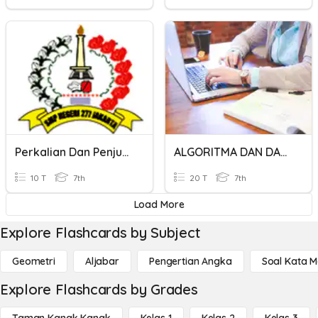
Perkalian Dan Penjumlahan Suku
ALGORITMA DAN DAMPAK SOSIAL INFORMATIKA
10 T
7th
20 T
7th
Load More
Explore Flashcards by Subject
Geometri
Aljabar
Pengertian Angka
Soal Kata 
Explore Flashcards by Grades