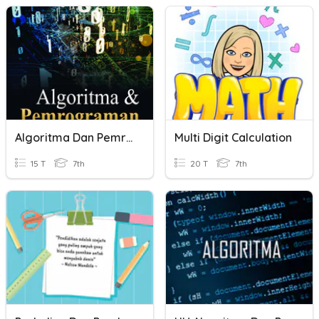
Algoritma Dan Pemrograman
Multi Digit Calculation
15 T
7th
20 T
7th