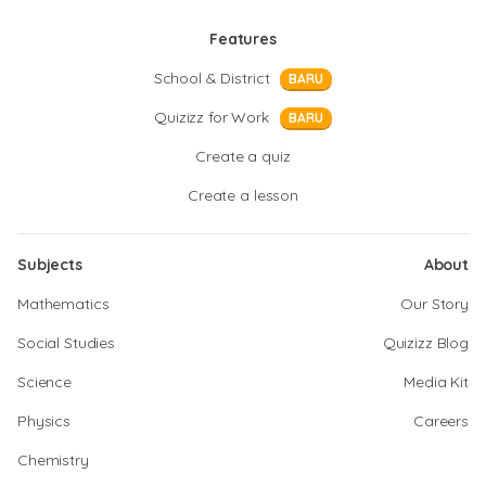
Features
School & District
BARU
Quizizz for Work
BARU
Create a quiz
Create a lesson
Subjects
About
Mathematics
Our Story
Social Studies
Quizizz Blog
Science
Media Kit
Physics
Careers
Chemistry