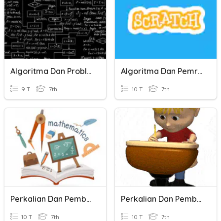
Algoritma Dan Problem Solving
Algoritma Dan Pemrograman Scartch
9 T
7th
10 T
7th
Perkalian Dan Pembagian Bilangan Pecahan
Perkalian Dan Pembagian PLSV
10 T
7th
10 T
7th