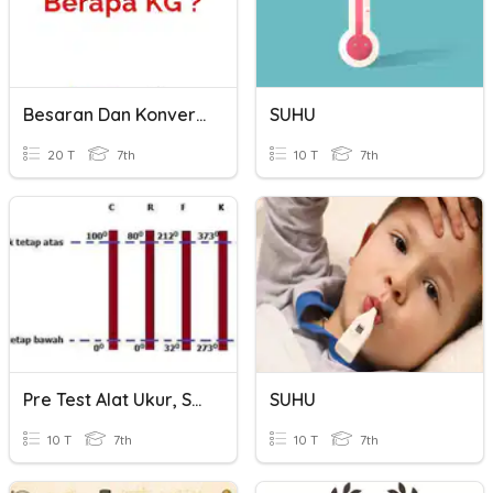
Besaran Dan Konversi Satuan
SUHU
20 T
7th
10 T
7th
Pre Test Alat Ukur, Satuan Dan Konversi Suhu
SUHU
10 T
7th
10 T
7th