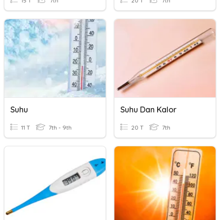
15 T
7th
20 T
7th
Suhu
Suhu Dan Kalor
11 T
7th - 9th
20 T
7th