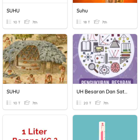
SUHU
Suhu
10 T
7th
18 T
7th
SUHU
UH Besaran Dan Satuan
10 T
7th
20 T
7th