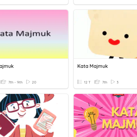
ajmuk
Kata Majmuk
7th - 9th
20
12 T
7th
3