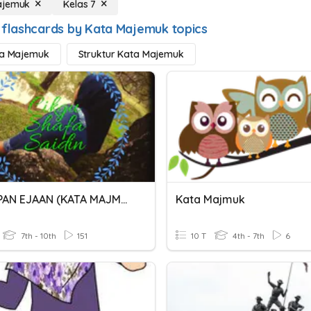
ajemuk
Kelas 7
 flashcards by Kata Majemuk topics
ta Majemuk
Struktur Kata Majemuk
KESILAPAN EJAAN (KATA MAJMUK)
Kata Majmuk
7th - 10th
151
10 T
4th - 7th
6