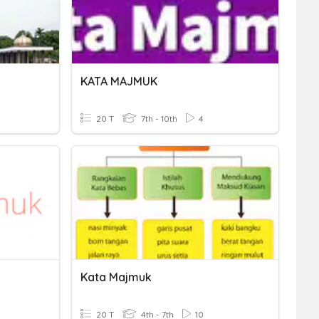
KATA MAJMUK
20 T
7th - 10th
4
Kata Majmuk
20 T
4th - 7th
10