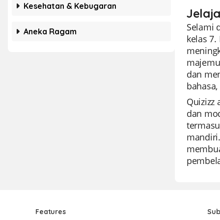
Kesehatan & Kebugaran
Jelaj
Selami 
Aneka Ragam
kelas 7
meningk
majemuk
dan men
bahasa,
Quizizz
dan mod
termasuk
mandiri
membuat
pembelaj
Features
Sub