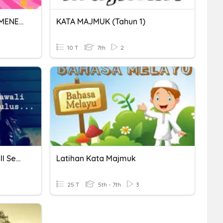
KATA MAJMUK (SEKOLAH MENENGAH)
KATA MAJMUK (Tahun 1)
10 T
7th
2
Bahasa Indonesia Kelas VII Semester 2
Latihan Kata Majmuk
25 T
5th - 7th
3