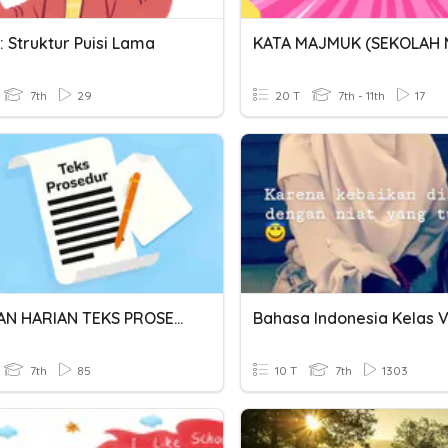
: Struktur Puisi Lama
7th
29
20 T
7th - 11th
17
ULANGAN HARIAN TEKS PROSEDUR KELAS 7
7th
85
10 T
7th
1303