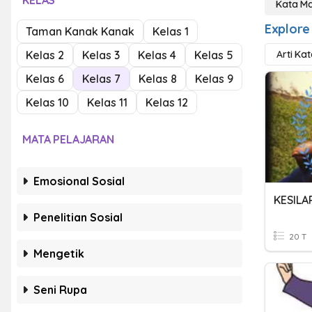
KELAS
Kata M
Explore
Taman Kanak Kanak
Kelas 1
Kelas 2
Kelas 3
Kelas 4
Kelas 5
Arti Ka
Kelas 6
Kelas 7
Kelas 8
Kelas 9
Kelas 10
Kelas 11
Kelas 12
MATA PELAJARAN
Emosional Sosial
Penelitian Sosial
20 T
Mengetik
Seni Rupa