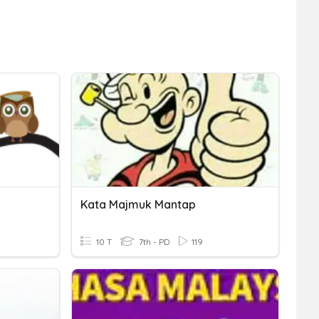
Kata Majmuk Mantap
10 T
7th - PD
119