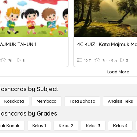
AJMUK TAHUN 1
4C KUIZ : Kata Majmuk M
7th
8
10 T
7th - 9th
3
Load More
lashcards by Subject
Kosakata
Membaca
Tata Bahasa
Analisis Teks
lashcards by Grades
ak Kanak
Kelas 1
Kelas 2
Kelas 3
Kelas 4