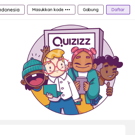
ndonesia
Masukkan kode •••
Gabung
Daftar