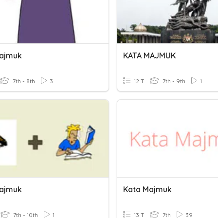
ajmuk
KATA MAJMUK
7th - 8th
3
12 T
7th - 9th
1
ajmuk
Kata Majmuk
7th - 10th
1
13 T
7th
39