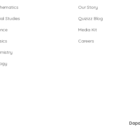
hematics
Our Story
al Studies
Quizizz Blog
ence
Media Kit
sics
Careers
mistry
logy
Dapa