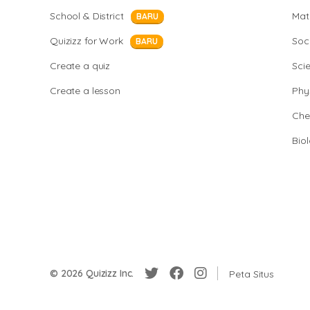
School & District
Mat
BARU
Quizizz for Work
Soci
BARU
Create a quiz
Sci
Create a lesson
Phy
Che
Bio
© 2026 Quizizz Inc.
Peta Situs