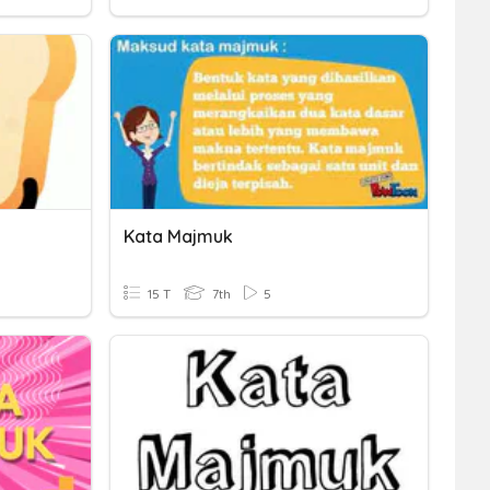
Kata Majmuk
15 T
7th
5