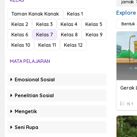
KELAS
jamak
Explore
Taman Kanak Kanak
Kelas 1
Kelas 2
Kelas 3
Kelas 4
Kelas 5
Bentuk
Kelas 6
Kelas 7
Kelas 8
Kelas 9
Kelas 10
Kelas 11
Kelas 12
MATA PELAJARAN
Emosional Sosial
Gerak 
Penelitian Sosial
15 T
Mengetik
Seni Rupa