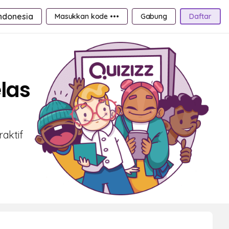
ndonesia
Masukkan kode •••
Gabung
Daftar
las
aktif