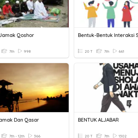
 Jamak Qoshor
Bentuk-Bentuk Interaksi S
7th
998
20 T
7th
661
Jamak Dan Qasar
BENTUK ALJABAR
7th - 12th
366
20 T
7th
1302