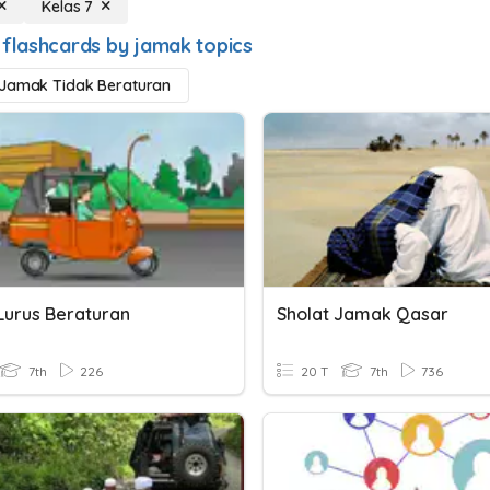
Kelas 7
 flashcards by jamak topics
 Jamak Tidak Beraturan
Lurus Beraturan
Sholat Jamak Qasar
7th
226
20 T
7th
736