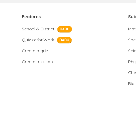
Features
Sub
School & District
Mat
BARU
Quizizz for Work
Soci
BARU
Create a quiz
Sci
Create a lesson
Phy
Che
Bio