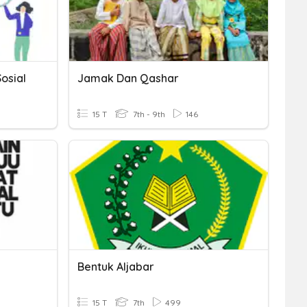
osial
Jamak Dan Qashar
15 T
7th - 9th
146
Bentuk Aljabar
15 T
7th
499