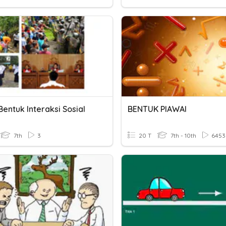
entuk Interaksi Sosial
BENTUK PIAWAI
7th
3
20 T
7th - 10th
6453