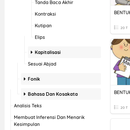
Tanda Baca Akhir
BENTU
Kontraksi
Kutipan
20 T
Elips
Kapitalisasi
Sesuai Abjad
Fonik
BENTU
Bahasa Dan Kosakata
Analisis Teks
20 T
Membuat Inferensi Dan Menarik
Kesimpulan