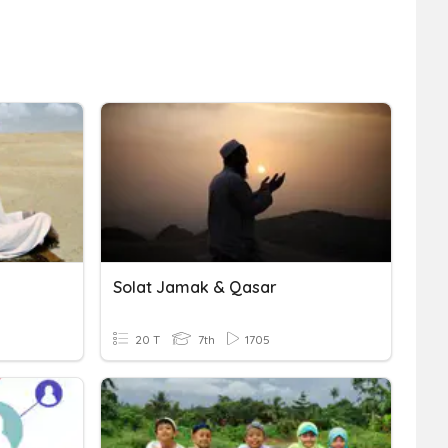
Solat Jamak & Qasar
20 T
7th
1705