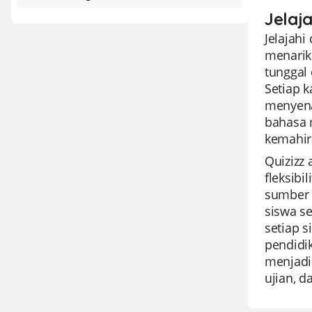
Jelaj
Jelajah
menarik
tunggal
Setiap k
menyena
bahasa 
kemahir
Quizizz
fleksib
sumber 
siswa s
setiap s
pendidi
menjadi
ujian, d