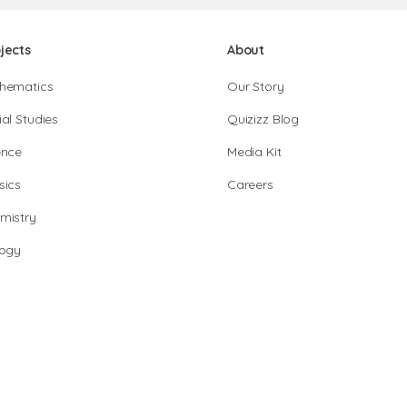
jects
About
hematics
Our Story
al Studies
Quizizz Blog
ence
Media Kit
sics
Careers
mistry
logy