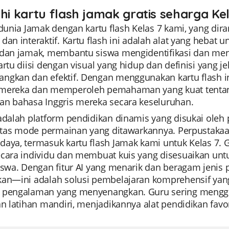
ahi kartu flash jamak gratis seharga Ke
i dunia Jamak dengan kartu flash Kelas 7 kami, yang d
 dan interaktif. Kartu flash ini adalah alat yang heb
 dan jamak, membantu siswa mengidentifikasi dan me
artu diisi dengan visual yang hidup dan definisi yang j
ngkan dan efektif. Dengan menggunakan kartu flash in
mereka dan memperoleh pemahaman yang kuat tentan
an bahasa Inggris mereka secara keseluruhan.
 adalah platform pendidikan dinamis yang disukai ol
ilitas mode permainan yang ditawarkannya. Perpustaka
daya, termasuk kartu flash Jamak kami untuk Kelas 
ecara individu dan membuat kuis yang disesuaikan u
iswa. Dengan fitur AI yang menarik dan beragam jenis p
kan—ini adalah solusi pembelajaran komprehensif yan
 pengalaman yang menyenangkan. Guru sering menggun
an latihan mandiri, menjadikannya alat pendidikan favo