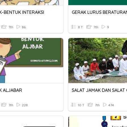
K-BENTUK INTERAKSI
GERAK LURUS BERATURA
7th
86
8 T
7th
9
K ALJABAR
7th
228
10 T
7th
474