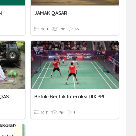
N
JAMAK QASAR
20 T
7th
66
SALAT JAMAK DAN SALAT QASHAR
Betuk-Bentuk Interaksi DIX PPL
10 T
7th
3