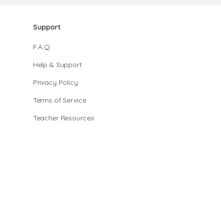
Support
F.A.Q.
Help & Support
Privacy Policy
Terms of Service
Teacher Resources