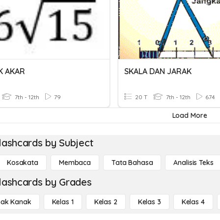
K AKAR
SKALA DAN JARAK
7th - 12th
79
20 T
7th - 12th
674
Load More
lashcards by Subject
Kosakata
Membaca
Tata Bahasa
Analisis Teks
lashcards by Grades
ak Kanak
Kelas 1
Kelas 2
Kelas 3
Kelas 4