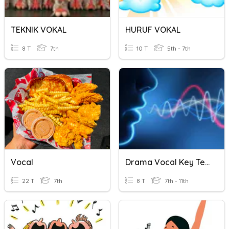
TEKNIK VOKAL
HURUF VOKAL
8 T
7th
10 T
5th - 7th
Vocal
Drama Vocal Key Terms
22 T
7th
8 T
7th - 11th