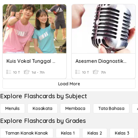
Kuis Vokal Tunggal Hangeul
Asesmen Diagnostik Vokal Grup
10 T
1st - 7th
10 T
7th
Load More
Explore Flashcards by Subject
Menulis
Kosakata
Membaca
Tata Bahasa
Explore Flashcards by Grades
Taman Kanak Kanak
Kelas 1
Kelas 2
Kelas 3