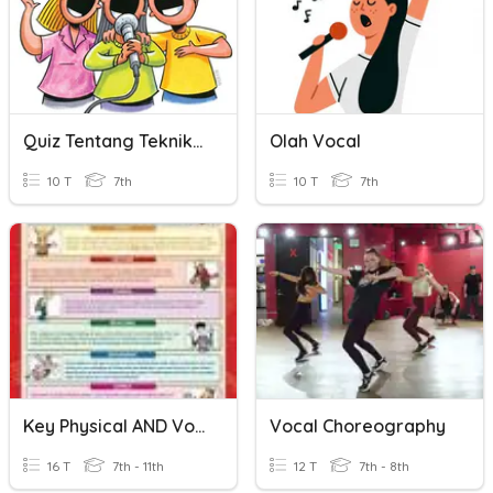
Quiz Tentang Teknik Vokal
Olah Vocal
10 T
7th
10 T
7th
Key Physical AND Vocal Terms
Vocal Choreography
16 T
7th - 11th
12 T
7th - 8th