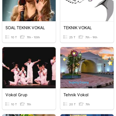
SOAL TEKNIK VOKAL
TEKNIK VOKAL
10 T
7th - 10th
25 T
7th - 9th
Vokal Grup
Tehnik Vokal
10 T
7th
20 T
7th