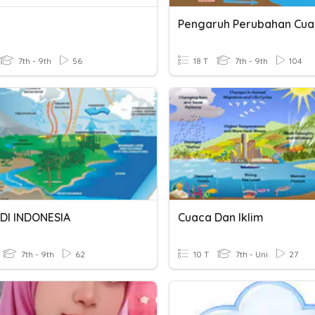
Pengaruh Perubahan Cu
7th - 9th
56
18 T
7th - 9th
104
DI INDONESIA
Cuaca Dan Iklim
7th - 9th
62
10 T
7th - Uni
27