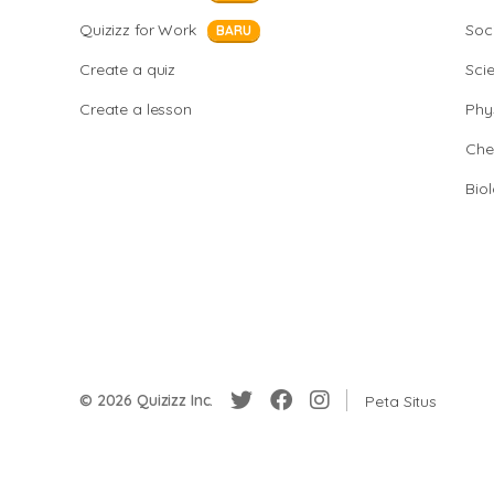
Quizizz for Work
Soci
BARU
Create a quiz
Sci
Create a lesson
Phy
Che
Bio
© 2026 Quizizz Inc.
Peta Situs