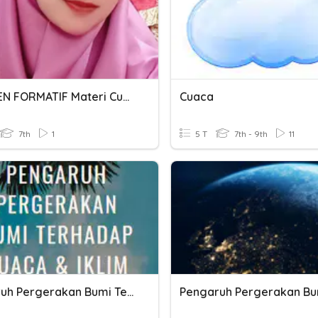
ASSEMEN FORMATIF Materi Cuaca
Cuaca
7th
1
5 T
7th - 9th
11
Pengaruh Pergerakan Bumi Terhadap Cuaca & Iklim