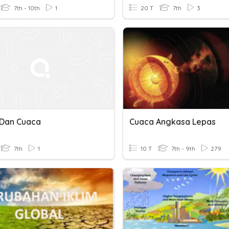
7th - 10th
1
20 T
7th
3
Dan Cuaca
Cuaca Angkasa Lepas
7th
1
10 T
7th - 9th
279