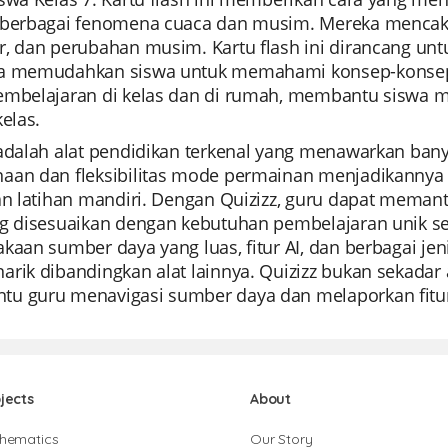
 berbagai fenomena cuaca dan musim. Mereka mencakup
r, dan perubahan musim. Kartu flash ini dirancang unt
a memudahkan siswa untuk memahami konsep-konsep
embelajaran di kelas dan di rumah, membantu siswa m
kelas.
 adalah alat pendidikan terkenal yang menawarkan bany
aan dan fleksibilitas mode permainan menjadikannya p
dan latihan mandiri. Dengan Quizizz, guru dapat mema
ng disesuaikan dengan kebutuhan pembelajaran unik se
kaan sumber daya yang luas, fitur AI, dan berbagai je
rik dibandingkan alat lainnya. Quizizz bukan sekadar
u guru menavigasi sumber daya dan melaporkan fit
jects
About
hematics
Our Story