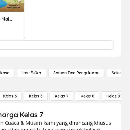
Bab 4 : Cuaca Dan Iklim Di Malaysia (2 Jujur)
gkasa
Ilmu Fisika
Satuan Dan Pengukuran
Sains Se
Kelas 5
Kelas 6
Kelas 7
Kelas 8
Kelas 9
harga Kelas 7
ash Cuaca & Musim kami yang dirancang khusus
rik dan interaktif bagi siswa untuk belajar