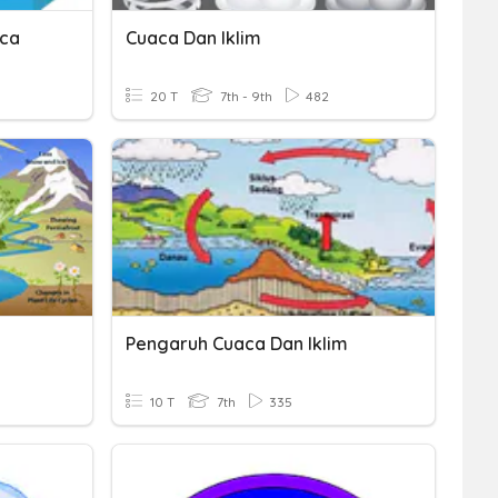
aca
Cuaca Dan Iklim
20 T
7th - 9th
482
Pengaruh Cuaca Dan Iklim
10 T
7th
335