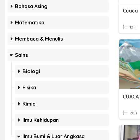
Bahasa Asing
Cuaca
Matematika
12 T
Membaca & Menulis
Sains
Biologi
Fisika
CUACA 
Kimia
20 T
Ilmu Kehidupan
Ilmu Bumi & Luar Angkasa