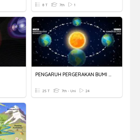
8 T
7th
1
PENGARUH PERGERAKAN BUMI TERHADAP CUACA DAN IKLIM
25 T
7th - Uni
24