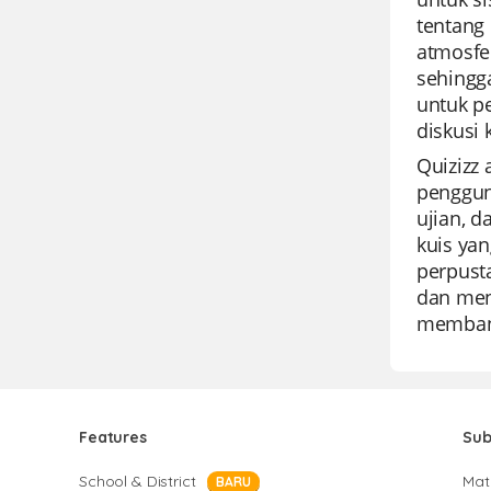
tentang
atmosfe
sehingg
untuk p
diskusi 
Quizizz
penggun
ujian, 
kuis ya
perpusta
dan mena
membant
Features
Sub
School & District
Mat
BARU