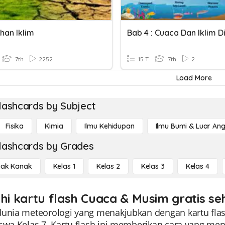
han Iklim
7th
2252
15 T
7th
2
Load More
lashcards by Subject
Fisika
Kimia
Ilmu Kehidupan
Ilmu Bumi & Luar An
lashcards by Grades
ak Kanak
Kelas 1
Kelas 2
Kelas 3
Kelas 4
ahi kartu flash Cuaca & Musim gratis se
dunia meteorologi yang menakjubkan dengan kartu fl
swa Kelas 7. Kartu flash ini memberikan cara yang mena