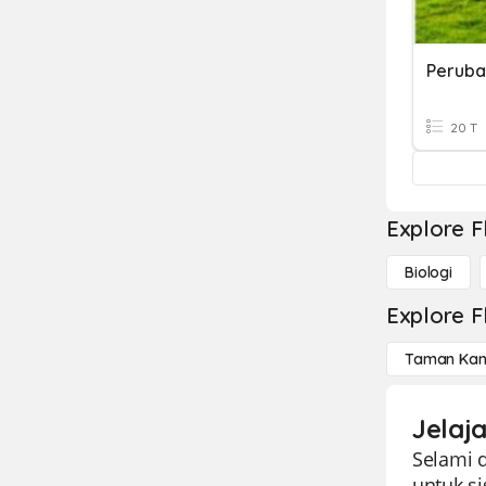
Peruba
20 T
Explore F
Biologi
Explore F
Taman Kan
Jelaj
Selami 
untuk si