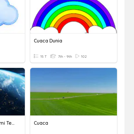
Cuaca Dunia
15 T
7th - 9th
102
Pengaruh Pergerakan Bumi Terhadap Cuaca Dan Iklim
Cuaca