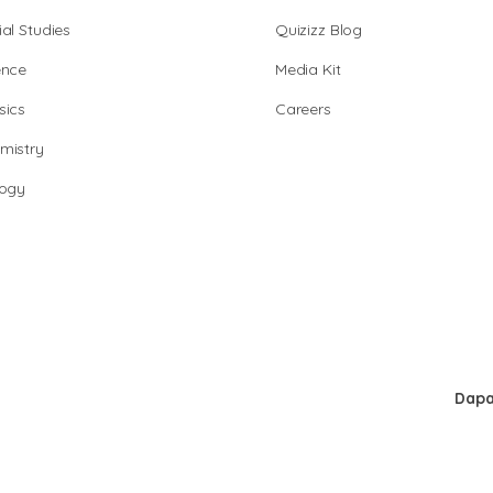
al Studies
Quizizz Blog
ence
Media Kit
sics
Careers
mistry
logy
Dapa