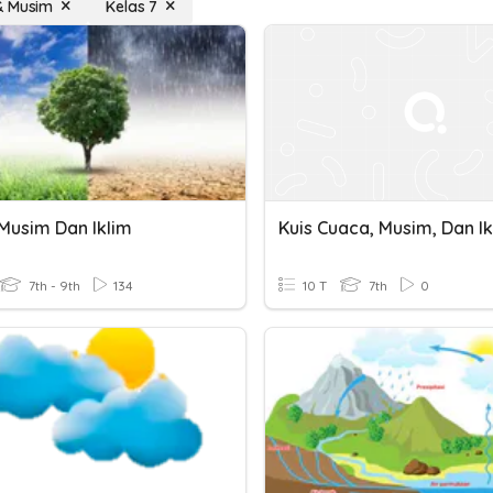
& Musim
Kelas 7
Musim Dan Iklim
Kuis Cuaca, Musim, Dan Ik
7th - 9th
134
10 T
7th
0