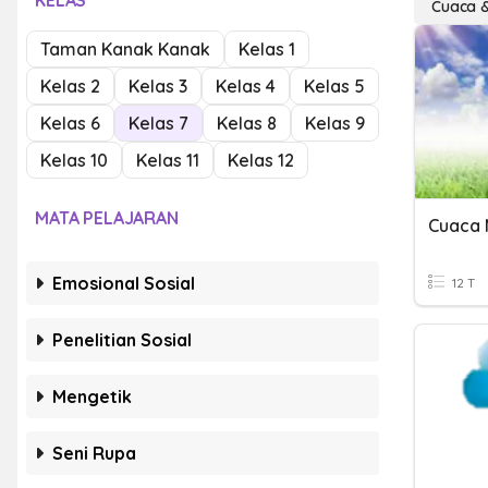
KELAS
Cuaca 
Taman Kanak Kanak
Kelas 1
Kelas 2
Kelas 3
Kelas 4
Kelas 5
Kelas 6
Kelas 7
Kelas 8
Kelas 9
Kelas 10
Kelas 11
Kelas 12
MATA PELAJARAN
Cuaca 
Emosional Sosial
12 T
Penelitian Sosial
Mengetik
Seni Rupa