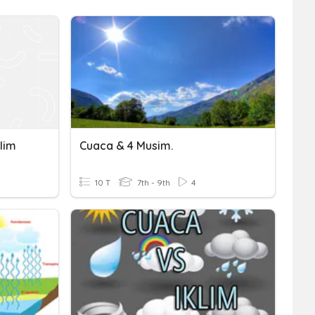
lim
Cuaca & 4 Musim.
10 T
7th - 9th
4