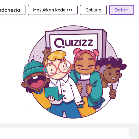
ndonesia
Masukkan kode •••
Gabung
Daftar