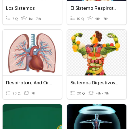
Los Sistemas
El Sistema Respiratorio
7 Q
1st - 7th
10 Q
4th - 7th
Respiratory And Circulatory System
Sistemas Digestivos Y Respiratorio
20 Q
7th
20 Q
4th - 7th