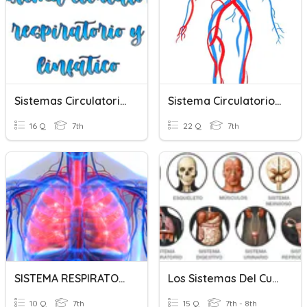
Sistemas Circulatorio Respiratorio Y Linfatico
Sistema Circulatorio Y Respiratorio
16 Q
7th
22 Q
7th
SISTEMA RESPIRATORIO Y CIRCULATORIO
Los Sistemas Del Cuerpo Humano
10 Q
7th
15 Q
7th - 8th