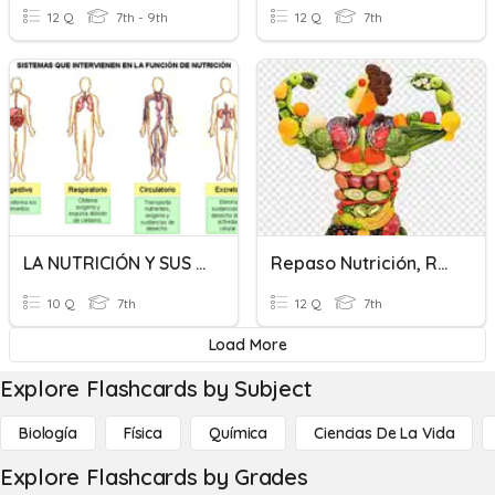
12 Q
7th - 9th
12 Q
7th
LA NUTRICIÓN Y SUS SISTEMAS
Repaso Nutrición, Relación Y Reproducción
10 Q
7th
12 Q
7th
Load More
Explore Flashcards by Subject
Biología
Física
Química
Ciencias De La Vida
Explore Flashcards by Grades