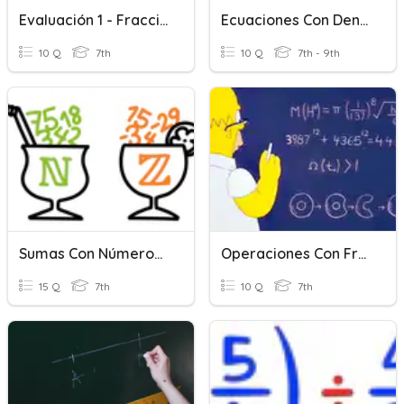
Evaluación 1 - Fracciones Y Números Decimales (priorización)
Ecuaciones Con Denominador
10 Q
7th
10 Q
7th - 9th
Sumas Con Números Enteros
Operaciones Con Fracciones
15 Q
7th
10 Q
7th