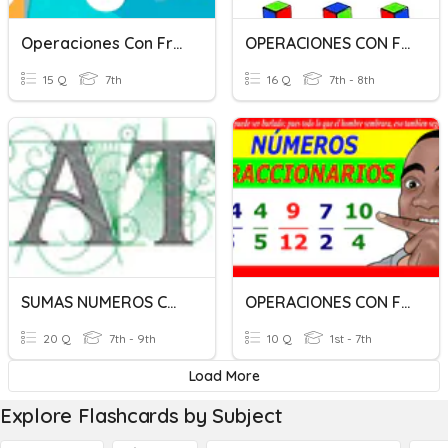
Operaciones Con Fracciones
OPERACIONES CON FRACCIONES
15 Q
7th
16 Q
7th - 8th
SUMAS NUMEROS CON SIGNO
OPERACIONES CON FRACCIONES 1ºESO
20 Q
7th - 9th
10 Q
1st - 7th
Load More
Explore Flashcards by Subject