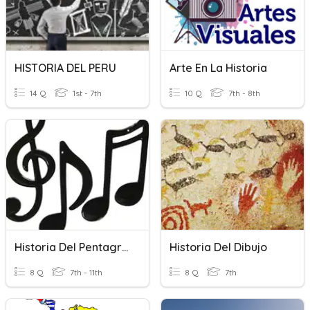
HISTORIA DEL PERU
Arte En La Historia
14 Q
1st - 7th
10 Q
7th - 8th
Historia Del Pentagrama
Historia Del Dibujo
8 Q
7th - 11th
8 Q
7th