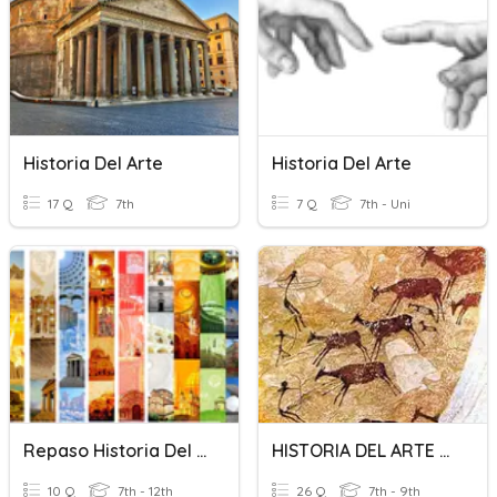
Historia Del Arte
Historia Del Arte
17 Q
7th
7 Q
7th - Uni
Repaso Historia Del Arte GS
HISTORIA DEL ARTE PREHISTÓRICO
10 Q
7th - 12th
26 Q
7th - 9th