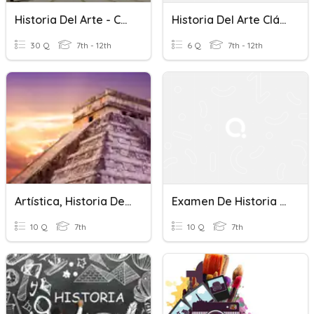
Historia Del Arte - Concepto
Historia Del Arte Clásico
30 Q
7th - 12th
6 Q
7th - 12th
Artística, Historia Del Arte Precolombino 7mo Grado.
Examen De Historia Del Arte 7B
10 Q
7th
10 Q
7th