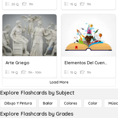
20 Q
7th
15 Q
7th
Arte Griego
Elementos Del Cuento
19 Q
7th - 10th
15 Q
7th
Load More
Explore Flashcards by Subject
Dibujo Y Pintura
Bailar
Colores
Color
Músi
Explore Flashcards by Grades