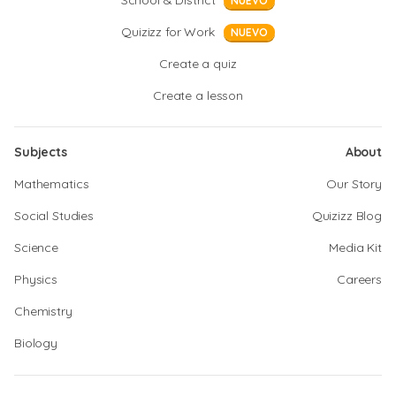
School & District
NUEVO
Quizizz for Work
NUEVO
Create a quiz
Create a lesson
Subjects
About
Mathematics
Our Story
Social Studies
Quizizz Blog
Science
Media Kit
Physics
Careers
Chemistry
Biology