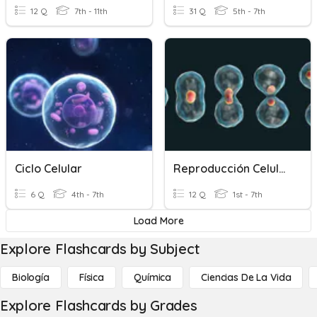
12 Q
7th - 11th
31 Q
5th - 7th
Ciclo Celular
Reproducción Celular.
6 Q
4th - 7th
12 Q
1st - 7th
Load More
Explore Flashcards by Subject
Biología
Física
Química
Ciencias De La Vida
Explore Flashcards by Grades