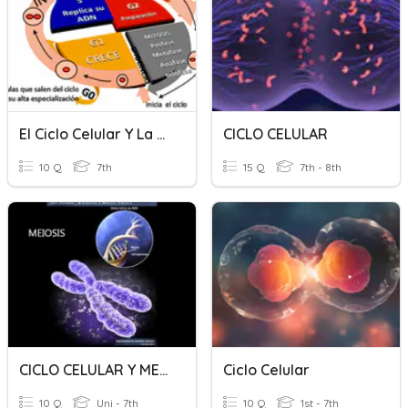
El Ciclo Celular Y La Mitosis
CICLO CELULAR
10 Q
7th
15 Q
7th - 8th
CICLO CELULAR Y MEIOSIS (1)
Ciclo Celular
10 Q
Uni - 7th
10 Q
1st - 7th