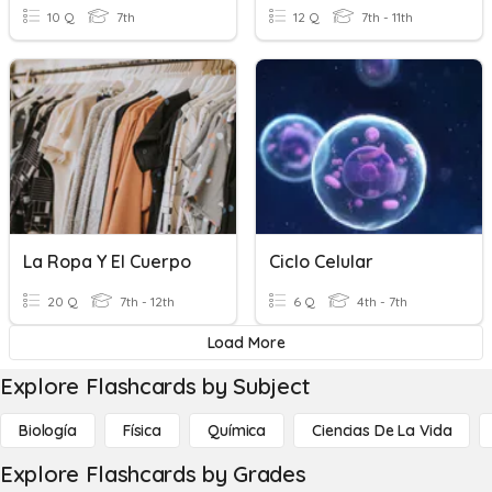
10 Q
7th
12 Q
7th - 11th
La Ropa Y El Cuerpo
Ciclo Celular
20 Q
7th - 12th
6 Q
4th - 7th
Load More
Explore Flashcards by Subject
Biología
Física
Química
Ciencias De La Vida
Explore Flashcards by Grades