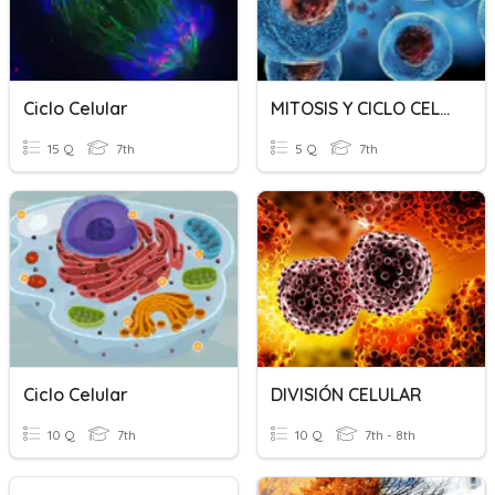
Ciclo Celular
MITOSIS Y CICLO CELULAR
15 Q
7th
5 Q
7th
Ciclo Celular
DIVISIÓN CELULAR
10 Q
7th
10 Q
7th - 8th