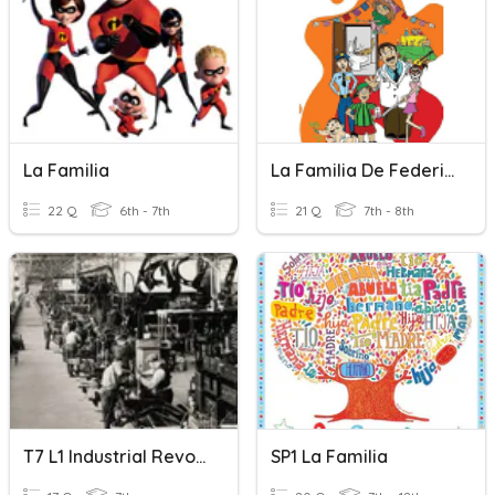
La Familia
La Familia De Federico Rico (Cap. 1)
22 Q
6th - 7th
21 Q
7th - 8th
T7 L1 Industrial Revolution 4/28/2021
SP1 La Familia