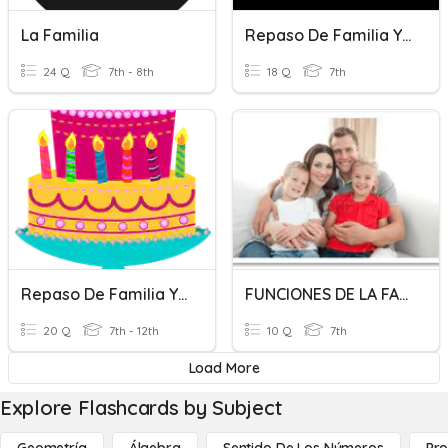
La Familia
Repaso De Familia Y Adjetivos
24 Q
7th - 8th
18 Q
7th
Repaso De Familia Y Fiestas
FUNCIONES DE LA FAMILIA
20 Q
7th - 12th
10 Q
7th
Load More
Explore Flashcards by Subject