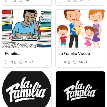
17 Q
7th
20 Q
7th - 12th
Familias
La Familia Vocab
13 Q
5th - 7th
19 Q
7th - 9th