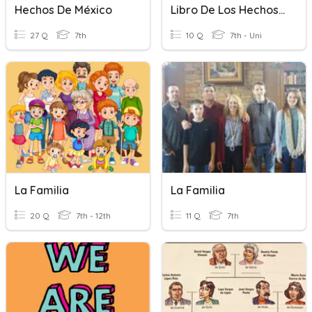
Hechos De México
Libro De Los Hechos De Los Apostoles
27 Q
7th
10 Q
7th - Uni
La Familia
La Familia
20 Q
7th - 12th
11 Q
7th