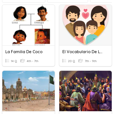
La Familia De Coco
El Vocabulario De La Familia
14 Q
4th - 7th
20 Q
7th - 9th