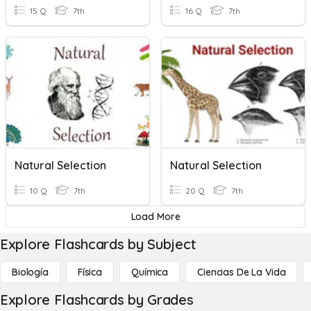
15 Q
7th
16 Q
7th
Natural Selection
Natural Selection
10 Q
7th
20 Q
7th
Load More
Explore Flashcards by Subject
Biología
Física
Química
Ciencias De La Vida
Explore Flashcards by Grades