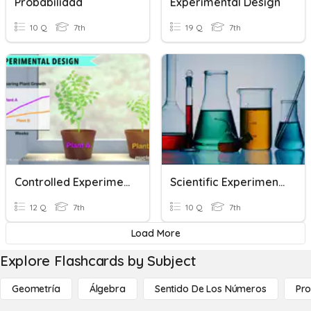
Probabilidad
Experimental Design
10 Q
7th
19 Q
7th
Controlled Experiments
Scientific Experiments
12 Q
7th
10 Q
7th
Load More
Explore Flashcards by Subject
Geometría
Álgebra
Sentido De Los Números
Pro