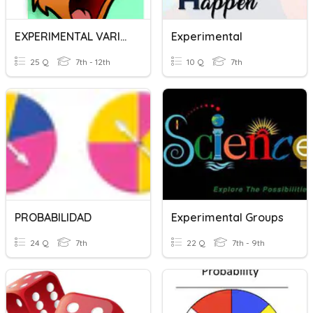
EXPERIMENTAL VARIABLES
Experimental
25 Q
7th - 12th
10 Q
7th
PROBABILIDAD
Experimental Groups
24 Q
7th
22 Q
7th - 9th