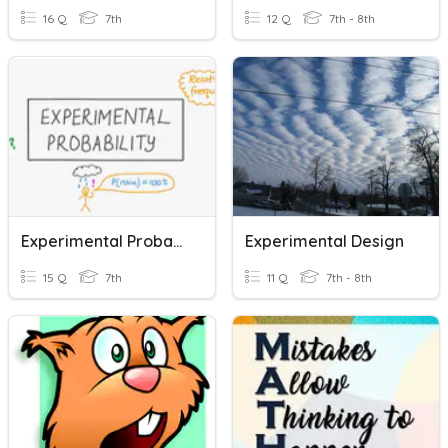
16 Q
7th
12 Q
7th - 8th
Experimental Probability
Experimental Design
15 Q
7th
11 Q
7th - 8th