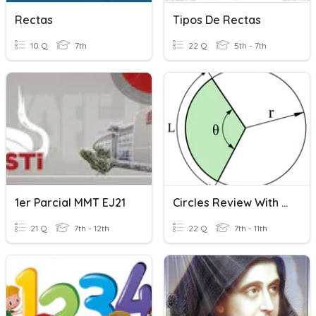
Rectas
Tipos De Rectas
10 Q
7th
22 Q
5th - 7th
1er Parcial MMT EJ21
Circles Review With Tangents
21 Q
7th - 12th
22 Q
7th - 11th