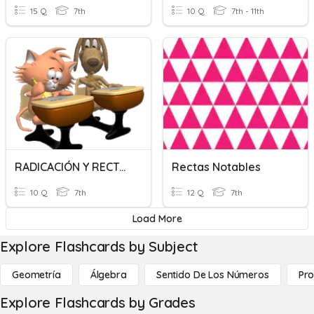
15 Q
7th
10 Q
7th - 11th
RADICACIÓN Y RECTAS
Rectas Notables
10 Q
7th
12 Q
7th
Load More
Explore Flashcards by Subject
Geometría
Álgebra
Sentido De Los Números
Pro
Explore Flashcards by Grades