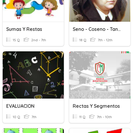
Sumas Y Restas
Seno - Coseno - Tangente...
15 Q
2nd - 7th
18 Q
7th - 12th
EVALUACION
Rectas Y Segmentos
10 Q
7th
11 Q
7th - 10th