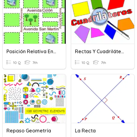
Posición Relativa Entre Rectas
Rectas Y Cuadriláteros
10 Q
7th
10 Q
7th
Repaso Geometría
La Recta