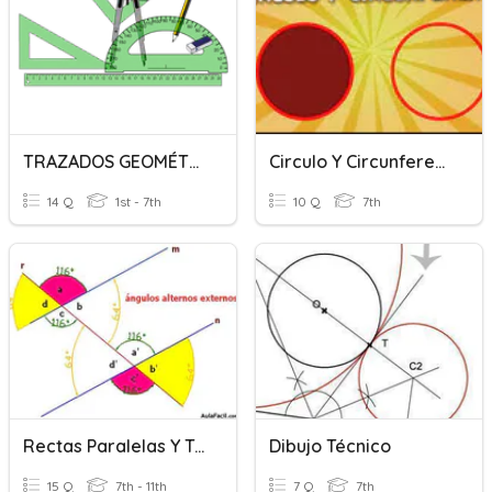
TRAZADOS GEOMÉTRICOS BÁSICOS
Circulo Y Circunferencia
14 Q
1st - 7th
10 Q
7th
Rectas Paralelas Y Tranasversales
Dibujo Técnico
15 Q
7th - 11th
7 Q
7th