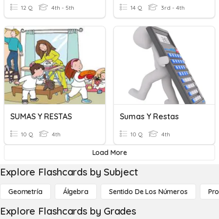
12 Q
4th - 5th
14 Q
3rd - 4th
SUMAS Y RESTAS
Sumas Y Restas
10 Q
4th
10 Q
4th
Load More
Explore Flashcards by Subject
Geometría
Álgebra
Sentido De Los Números
Pro
Explore Flashcards by Grades