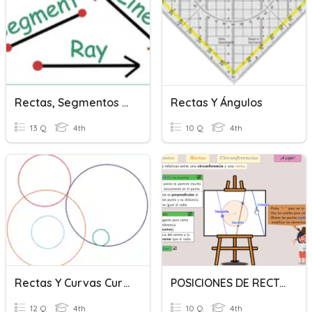
Rectas, Segmentos De Recta, Rayos
Rectas Y Ángulos
13 Q
4th
10 Q
4th
Rectas Y Curvas Curvosas...
POSICIONES DE RECTAS Y CIRCUNFERENCIAS Y SIMETRÍAS
12 Q
4th
10 Q
4th