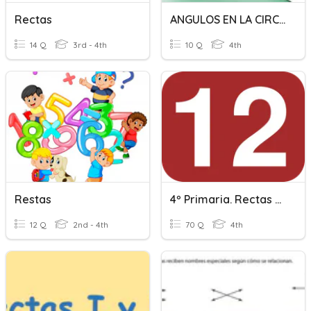
Rectas
ANGULOS EN LA CIRCUNFERENCIA
14 Q
3rd - 4th
10 Q
4th
Restas
4º Primaria. Rectas Y Ángulos. Unidad 12
12 Q
2nd - 4th
70 Q
4th