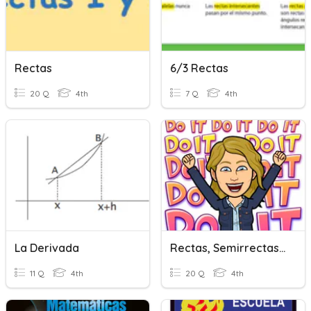
Rectas
6/3 Rectas
20 Q
4th
7 Q
4th
La Derivada
Rectas, Semirrectas Y Segmentos
11 Q
4th
20 Q
4th