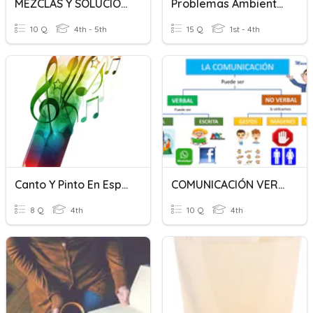
MEZCLAS Y SOLUCIONES
Problemas Ambientales: Causas, Consecuencias Y Soluciones.
10 Q
4th - 5th
15 Q
1st - 4th
Canto Y Pinto En Español
COMUNICACIÓN VERBAL Y NO VERBAL
8 Q
4th
10 Q
4th