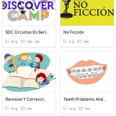
SDC Circuitos En Serie Y Paralelo
No Ficción
10 Q
4th - 6th
5 Q
4th
Revision Y Correccion En SP
Teeth Problems And Solutions Quiz
10 Q
4th
10 Q
4th