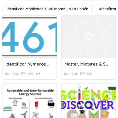
Identificar Problemas Y Soluciones En La Ficción
Identifica
Identificar Números En Español
Matter, Mixtures & Solutions / Materia, Mezcla Y Soluciones
10 Q
4th - 5th
10 Q
4th