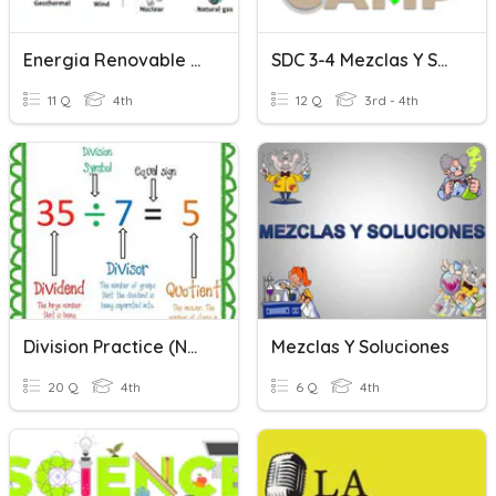
Energia Renovable Y No Renovable
SDC 3-4 Mezclas Y Soluciones
11 Q
4th
12 Q
3rd - 4th
Division Practice (no Word Problems)
Mezclas Y Soluciones
20 Q
4th
6 Q
4th