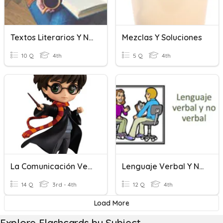
Textos Literarios Y No Literarios
Mezclas Y Soluciones
10 Q
4th
5 Q
4th
La Comunicación Verbal Y No Verbal
Lenguaje Verbal Y No Verbal
14 Q
3rd - 4th
12 Q
4th
Load More
Explore Flashcards by Subject