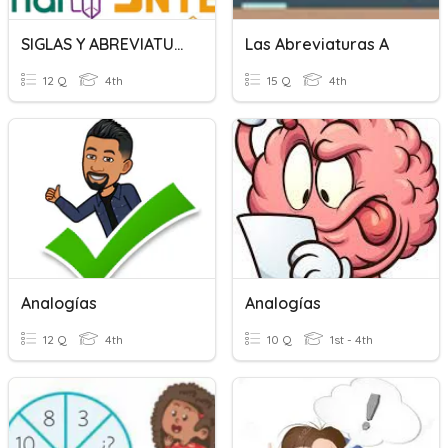
SIGLAS Y ABREVIATURAS
Las Abreviaturas A
12 Q
4th
15 Q
4th
Analogías
Analogías
12 Q
4th
10 Q
1st - 4th