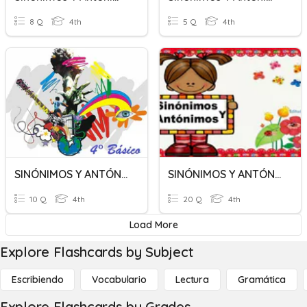
8 Q
4th
5 Q
4th
SINÓNIMOS Y ANTÓNIMOS
SINÓNIMOS Y ANTÓNIMOS 4º
10 Q
4th
20 Q
4th
Load More
Explore Flashcards by Subject
Escribiendo
Vocabulario
Lectura
Gramática
Explore Flashcards by Grades