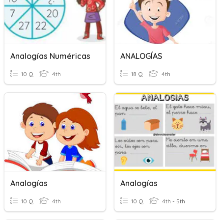
Analogías Numéricas
ANALOGÍAS
10 Q
4th
18 Q
4th
Analogías
Analogías
10 Q
4th
10 Q
4th - 5th