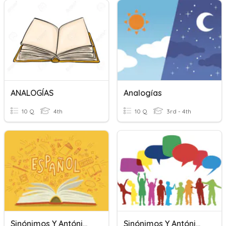
ANALOGÍAS
Analogías
10 Q
4th
10 Q
3rd - 4th
Sinónimos Y Antónimos
Sinónimos Y Antónimos