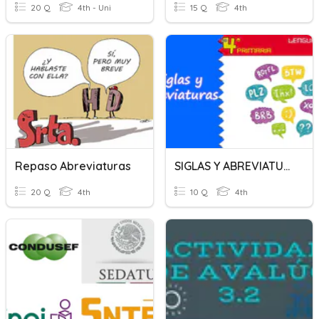
20 Q
4th - Uni
15 Q
4th
Repaso Abreviaturas
SIGLAS Y ABREVIATURAS
20 Q
4th
10 Q
4th