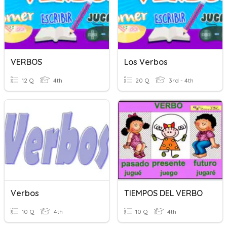
VERBOS
Los Verbos
12 Q
4th
20 Q
3rd - 4th
Verbos
TIEMPOS DEL VERBO
10 Q
4th
10 Q
4th