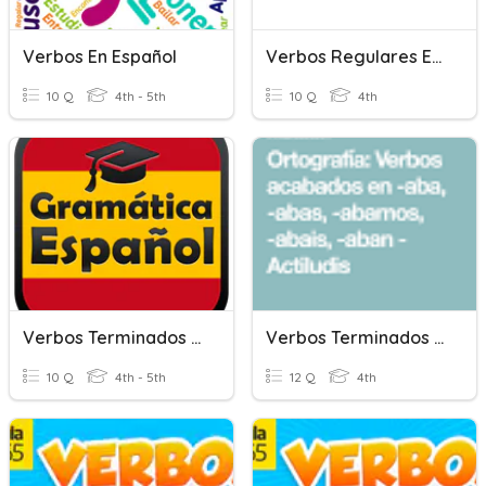
Verbos En Español
Verbos Regulares En Tiempo Presente
10 Q
4th - 5th
10 Q
4th
Verbos Terminados En "ar"
Verbos Terminados En -aba, -abas, -ábamos...
10 Q
4th - 5th
12 Q
4th