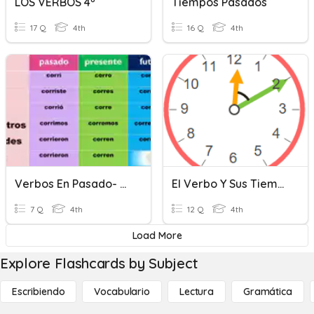
LOS VERBOS 4º
Tiempos Pasados
17 Q
4th
16 Q
4th
Verbos En Pasado- Unit 8 Lesson 2
El Verbo Y Sus Tiempos
7 Q
4th
12 Q
4th
Load More
Explore Flashcards by Subject
Escribiendo
Vocabulario
Lectura
Gramática