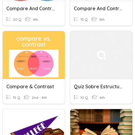
Compare And Contrast
Compare And Contrast
20 Q
4th
15 Q
4th
Compare & Contrast
Quiz Sobre Estructura De Texto, Causa Y Efecto, Problema Y Solución, Secuencia De Eventos Y Comparar Y Contrastar
15 Q
2nd - 4th
10 Q
4th