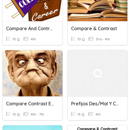
Compare And Contrast
Compare & Contrast
10 Q
4th
10 Q
3rd - 4th
Compare Contrast Essay
Prefijos Des/Mal Y Comparar/Contrastar Examen
10 Q
4th - 7th
15 Q
4th