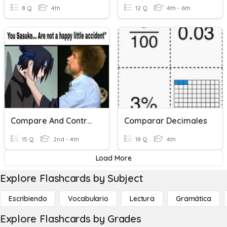
8 Q
4th
12 Q
4th - 6th
Compare And Contrast
Comparar Decimales
15 Q
2nd - 4th
18 Q
4th
Load More
Explore Flashcards by Subject
Escribiendo
Vocabulario
Lectura
Gramática
Explore Flashcards by Grades