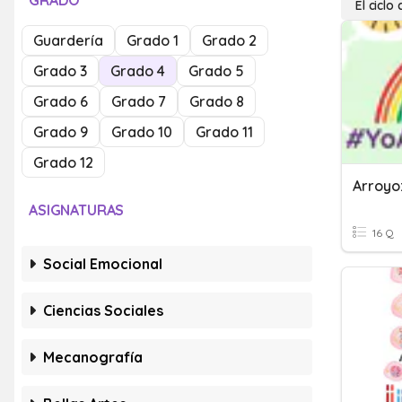
GRADO
El ciclo 
Guardería
Grado 1
Grado 2
Grado 3
Grado 4
Grado 5
Grado 6
Grado 7
Grado 8
Grado 9
Grado 10
Grado 11
Grado 12
Arroyo:
ASIGNATURAS
16 Q
Social Emocional
Ciencias Sociales
Mecanografía