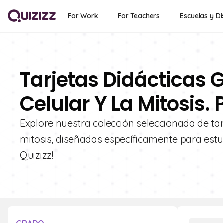
For Work
For Teachers
Escuelas y Di
Tarjetas Didácticas Gr
Celular Y La Mitosis.
Explore nuestra colección seleccionada de tarje
mitosis, diseñadas específicamente para estu
Quizizz!