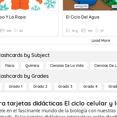
rpo Y La Ropa
El Ciclo Del Agua
4th
42
14 Q
4th
51
Load More
lashcards by Subject
Física
Química
Ciencias De La Vida
Ciencias De L
lashcards by Grades
Grado 1
Grado 2
Grado 3
Grado 4
Grad
a tarjetas didácticas El ciclo celular y 
e en el fascinante mundo de la biología con nuestras Ta
 grado. Estas tarjetas didácticas interactivas están dis