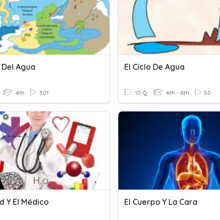
o Del Agua
El Ciclo De Agua
4th
301
10 Q
4th - 6th
50
d Y El Médico
El Cuerpo Y La Cara