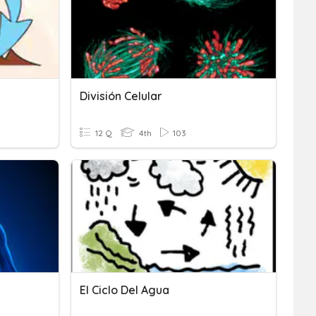
División Celular
12 Q
4th
103
El Ciclo Del Agua