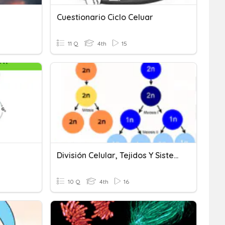
Cuestionario Ciclo Celuar
11 Q
4th
15
División Celular, Tejidos Y Sistemas
10 Q
4th
16