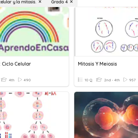
celular y la mitosis.
Grado 4
 Ciclo Celular
Mitosis Y Meiosis
4th
490
10 Q
2nd - 4th
957