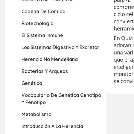
comprend
Cadena De Comida
ciclo ce
conviert
Biotecnología
herramie
El Sistema Inmune
En Quizi
adoran n
Los Sistemas Digestivo Y Excretor
una var
que el a
Herencia No Mendeliana
intelige
Bacterias Y Arqueas
monitore
se convi
Genética
Vocabulario De Genética Genotipo
Y Fenotipo
Metabolismo
Introducción A La Herencia