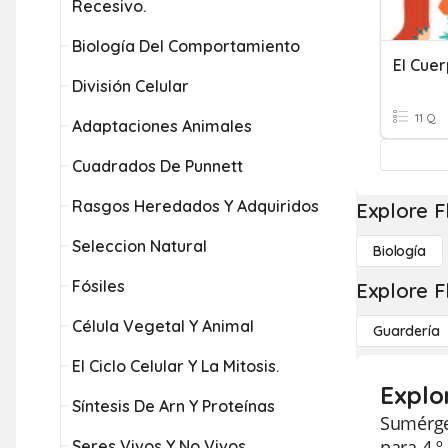
Recesivo.
Biología Del Comportamiento
El Cue
División Celular
11 Q
Adaptaciones Animales
Cuadrados De Punnett
Rasgos Heredados Y Adquiridos
Explore F
Seleccion Natural
Biología
Fósiles
Explore F
Célula Vegetal Y Animal
Guardería
El Ciclo Celular Y La Mitosis.
Explor
Síntesis De Arn Y Proteínas
Sumérget
para 4.º
Seres Vivos Y No Vivos