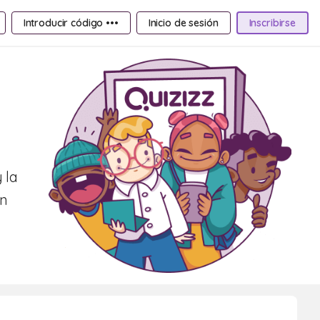
Introducir código •••
Inicio de sesión
Inscribirse
 la
on