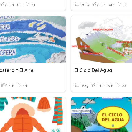
4th - Uni
24
20 Q
4th - 8th
19
sfera Y El Aire
El Ciclo Del Agua
4th
44
16 Q
4th - 5th
23