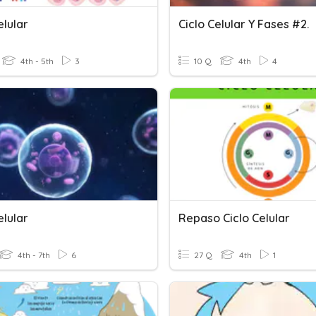
elular
Ciclo Celular Y Fases #2.
4th - 5th
3
10 Q
4th
4
elular
Repaso Ciclo Celular
4th - 7th
6
27 Q
4th
1