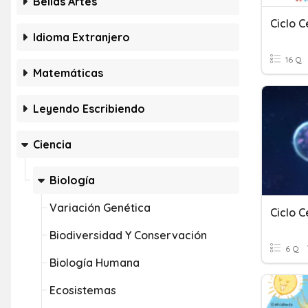
Bellas Artes
Ciclo C
Idioma Extranjero
16 Q
Matemáticas
Leyendo Escribiendo
Ciencia
Biología
Variación Genética
Ciclo C
Biodiversidad Y Conservación
6 Q
Biología Humana
Ecosistemas