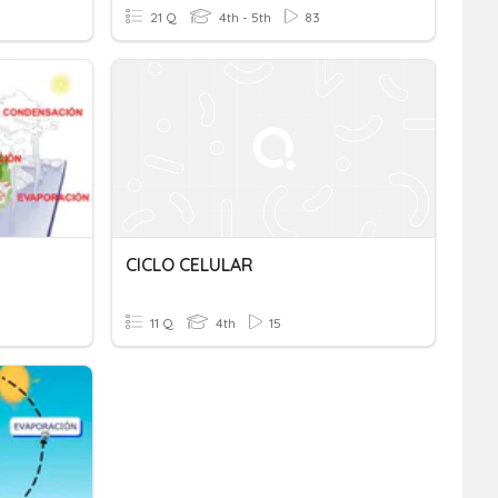
21 Q
4th - 5th
83
CICLO CELULAR
11 Q
4th
15