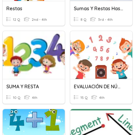
Restas
Sumas Y Restas Hasta 100,000
12 Q
2nd - 4th
8 Q
3rd - 4th
SUMA Y RESTA
EVALUACIÓN DE NÚMEROS HASTA EL 50.
10 Q
4th
15 Q
4th