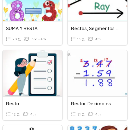
SUMA Y RESTA
Rectas, Segmentos De Recta, Rayos
20 Q
3rd - 4th
13 Q
4th
Resta
Restar Decimales
12 Q
4th
21 Q
4th