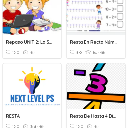
Repaso UNIT 2: La Suma Y La Resta Hasta 10.000
Resta En Recta Númerica
10 Q
4th
8 Q
1st - 4th
RESTA
Resta De Hasta 4 Dígitos
10 Q
3rd - 4th
10 Q
4th