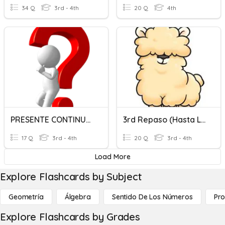
34 Q
3rd - 4th
20 Q
4th
PRESENTE CONTINUO HASTA WHAT
3rd Repaso (hasta La Hora)
17 Q
3rd - 4th
20 Q
3rd - 4th
Load More
Explore Flashcards by Subject
Geometría
Álgebra
Sentido De Los Números
Pro
Explore Flashcards by Grades