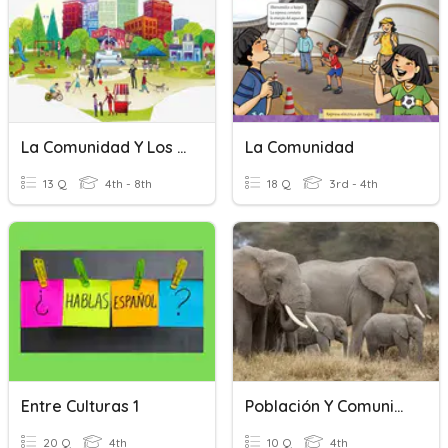
La Comunidad Y Los Pasatiempos
La Comunidad
13 Q
4th - 8th
18 Q
3rd - 4th
Entre Culturas 1
Población Y Comunidad
20 Q
4th
10 Q
4th