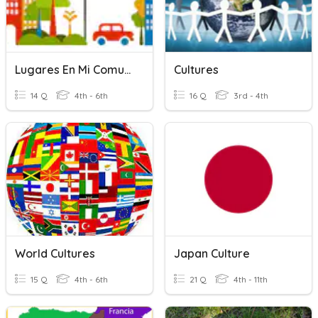
Lugares En Mi Comunidad
Cultures
14 Q
4th - 6th
16 Q
3rd - 4th
World Cultures
Japan Culture
15 Q
4th - 6th
21 Q
4th - 11th