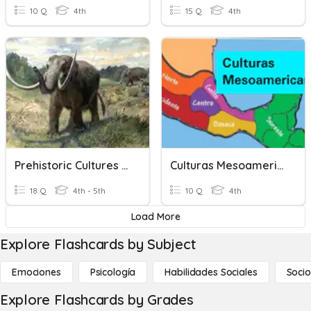
10 Q
4th
15 Q
4th
Prehistoric Cultures Of Tennessee
Culturas Mesoamericanas
18 Q
4th - 5th
10 Q
4th
Load More
Explore Flashcards by Subject
Emociones
Psicología
Habilidades Sociales
Socio
Explore Flashcards by Grades