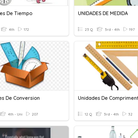
es De Tiempo
UNIDADES DE MEDIDA
4th
172
23 Q
3rd - 4th
197
es De Conversion
Unidades De Comprimen
4th - Uni
207
12 Q
3rd - 4th
32