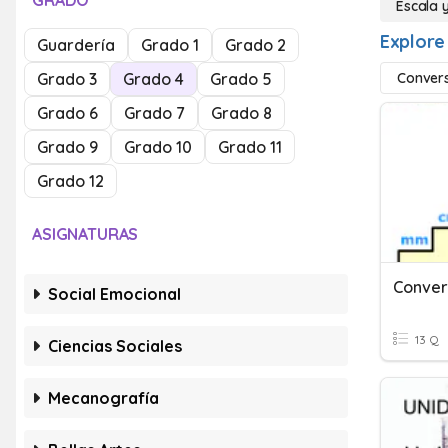
GRADO
Escala 
Explore
Guardería
Grado 1
Grado 2
Grado 3
Grado 4
Grado 5
Convers
Grado 6
Grado 7
Grado 8
Grado 9
Grado 10
Grado 11
Grado 12
ASIGNATURAS
Social Emocional
13 Q
Ciencias Sociales
Mecanografía