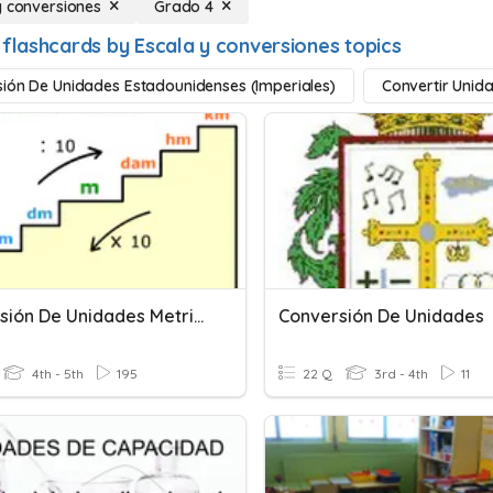
y conversiones
Grado 4
 flashcards by Escala y conversiones topics
ión De Unidades Estadounidenses (imperiales)
Convertir Unid
Conversión De Unidades Metricas
Conversión De Unidades
4th - 5th
195
22 Q
3rd - 4th
11