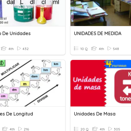
 De Unidades
UNIDADES DE MEDIDA
4th
432
10 Q
4th
548
es De Longitud
Unidades De Masa
4th
216
20 Q
4th
305