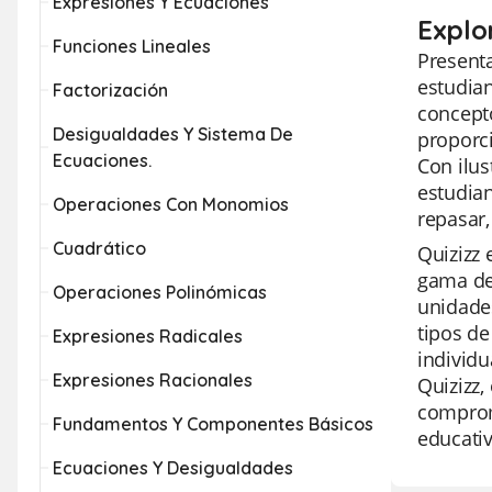
Expresiones Y Ecuaciones
Explo
Funciones Lineales
Present
estudian
Factorización
concept
Desigualdades Y Sistema De
proporci
Ecuaciones.
Con ilus
estudian
Operaciones Con Monomios
repasar,
Cuadrático
Quizizz 
gama de 
Operaciones Polinómicas
unidades
tipos de
Expresiones Radicales
individu
Expresiones Racionales
Quizizz,
comprom
Fundamentos Y Componentes Básicos
educativ
Ecuaciones Y Desigualdades