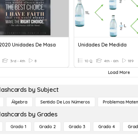
2020 Unidades De Masa
Unidades De Medida
3rd - 4th
8
10 Q
4th - 6th
189
Load More
lashcards by Subject
Álgebra
Sentido De Los Números
Problemas Matem
lashcards by Grades
Grado 1
Grado 2
Grado 3
Grado 4
Grad