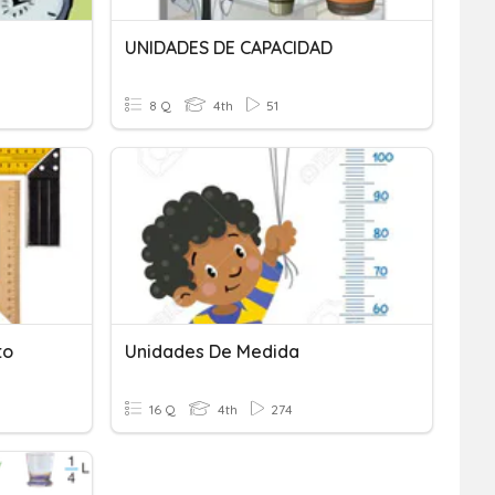
UNIDADES DE CAPACIDAD
8 Q
4th
51
to
Unidades De Medida
16 Q
4th
274