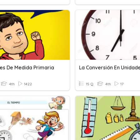
es De Medida Primaria
4th
1422
15 Q
4th
17