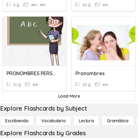
6 Q
4th - 8th
20 Q
4th
PRONOMBRES PERSONALES
Pronombres
10 Q
4th
20 Q
4th
Load More
Explore Flashcards by Subject
Escribiendo
Vocabulario
Lectura
Gramática
Explore Flashcards by Grades