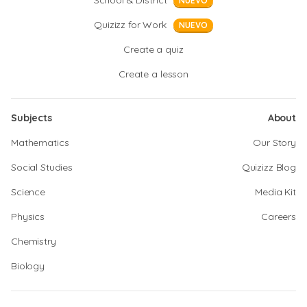
School & District
NUEVO
Quizizz for Work
NUEVO
Create a quiz
Create a lesson
Subjects
About
Mathematics
Our Story
Social Studies
Quizizz Blog
Science
Media Kit
Physics
Careers
Chemistry
Biology