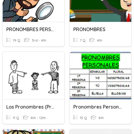
PRONOMBRES PERSONALES
PRONOMBRES
19 Q
3rd - 4th
7 Q
4th
Los Pronombres (Pronouns)
Pronombres Personales
11 Q
4th - 12th
15 Q
4th