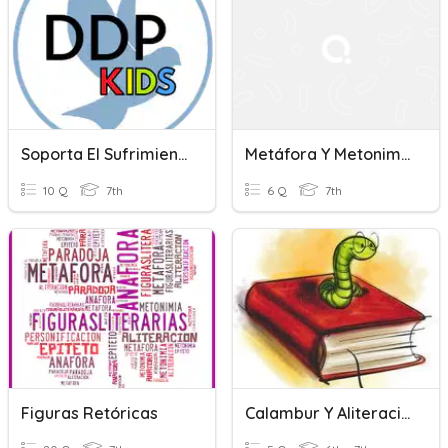
Soporta El Sufrimiento
Metáfora Y Metonimia
10 Q
7th
6 Q
7th
Figuras Retóricas
Calambur Y Aliteracion ;)