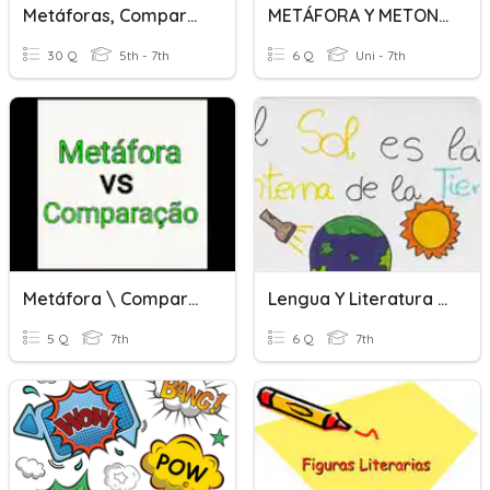
Metáforas, Comparaciones Y Personificaciones
METÁFORA Y METONIMIA
30 Q
5th - 7th
6 Q
Uni - 7th
Metáfora \ Comparação
Lengua Y Literatura - Metáfora
5 Q
7th
6 Q
7th