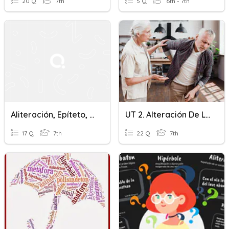
20 Q
7th
5 Q
6th - 7th
Aliteración, Epíteto, Paralelismo (1ºESO)
UT 2. Alteración De La Movilidad
17 Q
7th
22 Q
7th