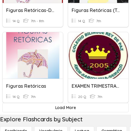
Figuras Retóricas-Dicción
Figuras Retóricas (teoría)
14 Q
7th - 8th
14 Q
7th
Figuras Retóricas
EXAMEN TRIMESTRAL DE ESPAÑOL III TRIMESTRE 7°
14 Q
7th
20 Q
7th
Load More
Explore Flashcards by Subject