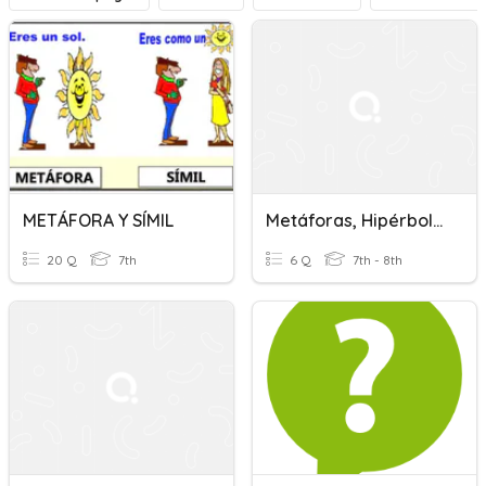
METÁFORA Y SÍMIL
Metáforas, Hipérbole Y Comparación
20 Q
7th
6 Q
7th - 8th