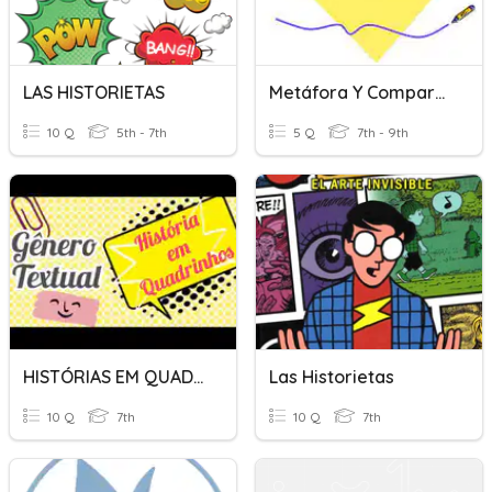
LAS HISTORIETAS
Metáfora Y Comparación
10 Q
5th - 7th
5 Q
7th - 9th
HISTÓRIAS EM QUADRINHOS
Las Historietas
10 Q
7th
10 Q
7th