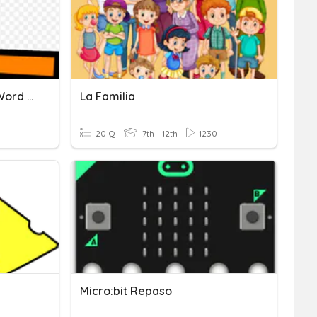
Subtracting Integers W/Word Problems
La Familia
20 Q
7th - 12th
1230
Micro:bit Repaso