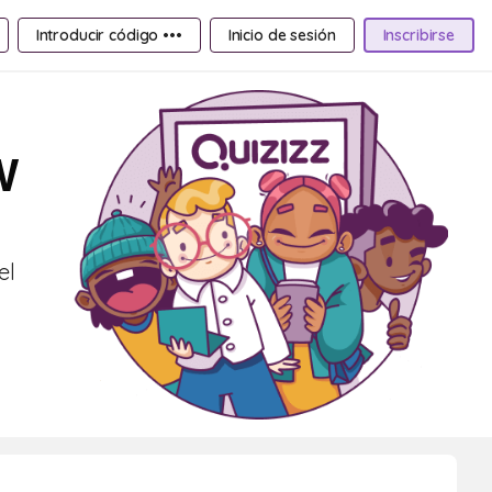
Introducir código •••
Inicio de sesión
Inscribirse
W
el