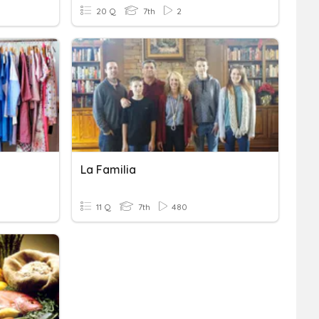
20 Q
7th
2
La Familia
11 Q
7th
480