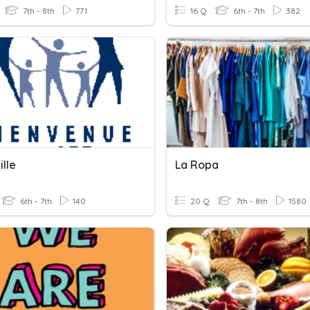
7th - 8th
771
16 Q
6th - 7th
382
lle
La Ropa
6th - 7th
140
20 Q
7th - 8th
1580