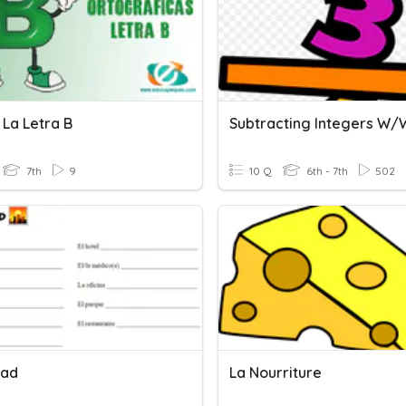
 La Letra B
7th
9
10 Q
6th - 7th
502
dad
La Nourriture