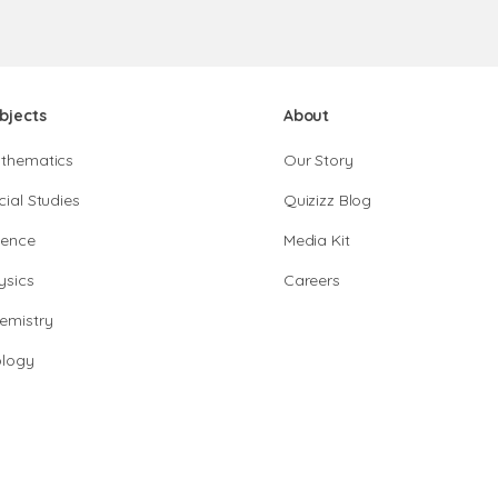
bjects
About
thematics
Our Story
cial Studies
Quizizz Blog
ience
Media Kit
ysics
Careers
emistry
ology