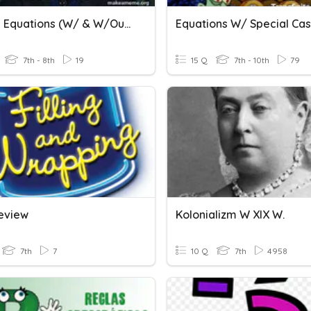
Solving Equations (w/ & W/out Diagrams)
Equations W/ Special Ca
7th - 8th
19
15 Q
7th - 10th
79
eview
Kolonializm W XIX W.
7th
7
10 Q
7th
4958