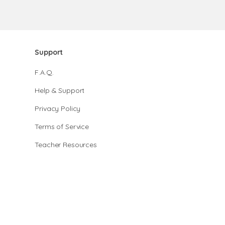
Support
F.A.Q.
Help & Support
Privacy Policy
Terms of Service
Teacher Resources