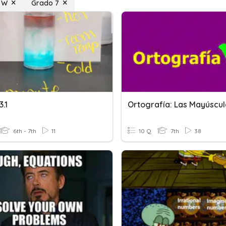
a W
Grado 7
.1
6th - 7th
11
10 Q
7th
38