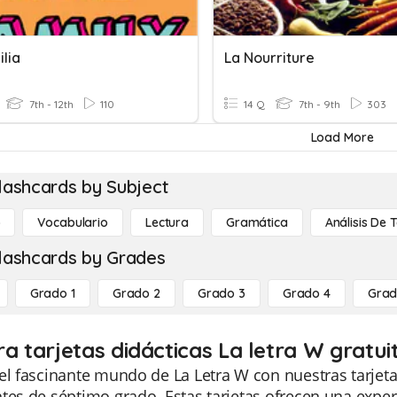
lia
La Nourriture
7th - 12th
110
14 Q
7th - 9th
303
Load More
lashcards by Subject
o
Vocabulario
Lectura
Gramática
Análisis De 
lashcards by Grades
Grado 1
Grado 2
Grado 3
Grado 4
Grad
ra tarjetas didácticas La letra W gratu
el fascinante mundo de La Letra W con nuestras tarjeta
tes de séptimo grado. Estas tarjetas ofrecen una expe