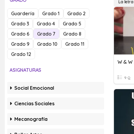
GRADO
La letr
Guardería
Grado 1
Grado 2
Grado 3
Grado 4
Grado 5
Grado 6
Grado 7
Grado 8
Grado 9
Grado 10
Grado 11
Grado 12
W & W 3
ASIGNATURAS
9 Q
Social Emocional
Ciencias Sociales
Mecanografía