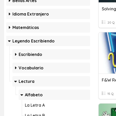
Bellas Artes
Idioma Extranjero
20 Q
Matemáticas
Leyendo Escribiendo
Escribiendo
Vocabulario
F&W R
Lectura
15 Q
Alfabeto
La Letra A
La Letra B