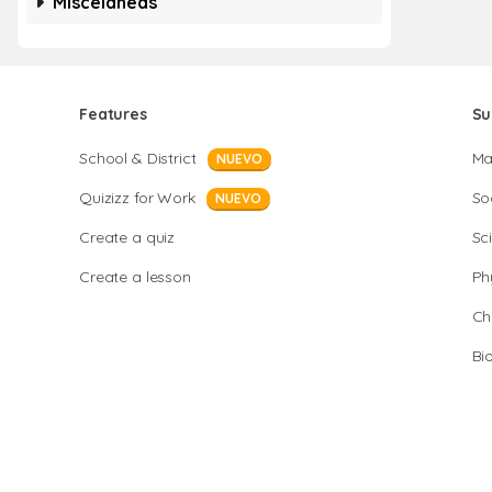
Misceláneas
Features
Su
School & District
Ma
NUEVO
Quizizz for Work
So
NUEVO
Create a quiz
Sc
Create a lesson
Ph
Ch
Bi