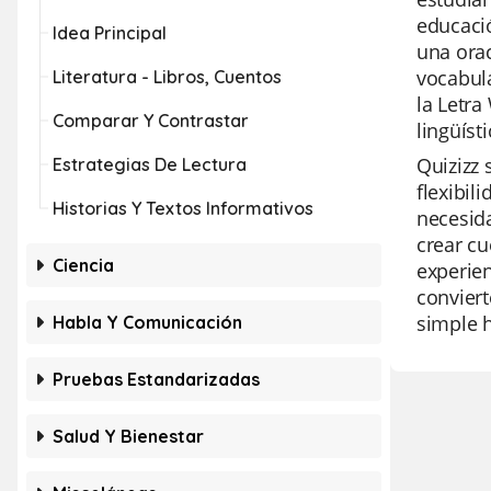
educació
Idea Principal
una orac
vocabula
Literatura - Libros, Cuentos
la Letra
Comparar Y Contrastar
lingüíst
Quizizz 
Estrategias De Lectura
flexibil
Historias Y Textos Informativos
necesida
crear cu
Ciencia
experien
conviert
simple h
Habla Y Comunicación
Pruebas Estandarizadas
Salud Y Bienestar