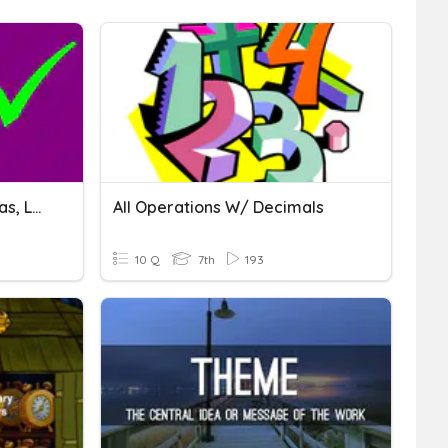
Ortografía: Las Mayúsculas, La Letra B Y La Letra V.
All Operations W/ Decimals
10 Q
7th
193