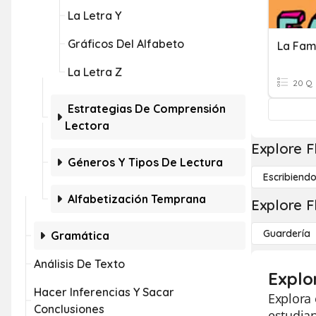
La Letra Y
Gráficos Del Alfabeto
La Fami
La Letra Z
20 Q
Estrategias De Comprensión
Lectora
Explore F
Géneros Y Tipos De Lectura
Escribiend
Alfabetización Temprana
Explore F
Guardería
Gramática
Análisis De Texto
Explo
Hacer Inferencias Y Sacar
Explora 
Conclusiones
estudian