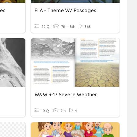
ses
ELA - Theme W/ Passages
22 Q
7th - 8th
368
W&W 3-17 Severe Weather
10 Q
7th
4