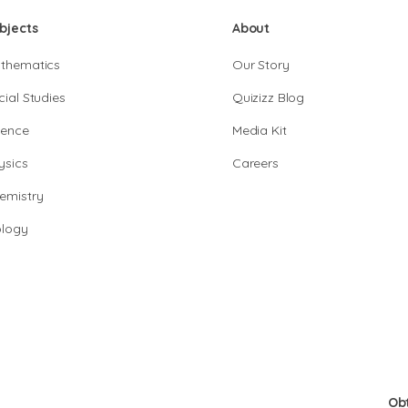
bjects
About
thematics
Our Story
cial Studies
Quizizz Blog
ience
Media Kit
ysics
Careers
emistry
ology
Ob