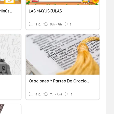
Las Letras Mayúsculas Y Minúsculas
LAS MAYÚSCULAS
12 Q
5th - 7th
8
Oraciones Y Partes De Oraciones
15 Q
7th - Uni
13