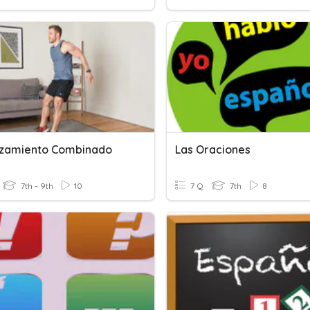
zamiento Combinado
Las Oraciones
7th - 9th
10
7 Q
7th
8