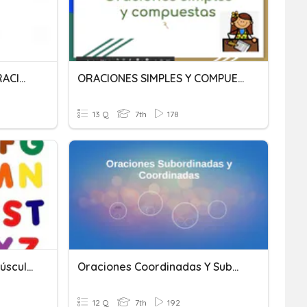
USO DE MAYÚSCULAS Y ORACIONES SIMPLES Y COMPUESTAS
ORACIONES SIMPLES Y COMPUESTAS
13 Q
7th
178
Repaso Mayúsculas Y Minúsculas
Oraciones Coordinadas Y Subordinadas
12 Q
7th
192