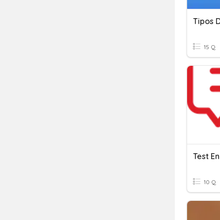
Tipos 
15 Q
Test E
10 Q