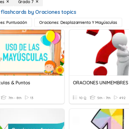
es
Grado 7
 flashcards by Oraciones topics
es: Puntuación
Oraciones: Desplazamiento Y Mayúsculas
ulas & Puntos
7th - 8th
13
10 Q
5th - 7th
492