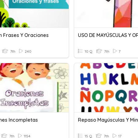
 Frases Y Oraciones
7th
240
10 Q
7th
7
nes Incompletas
7th
1154
15 Q
7th
17