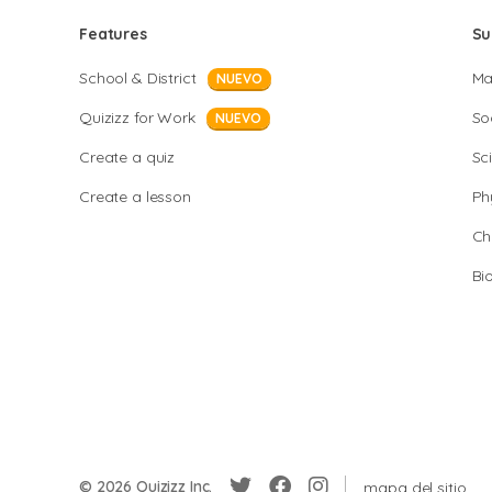
Features
Su
School & District
Ma
NUEVO
Quizizz for Work
So
NUEVO
Create a quiz
Sc
Create a lesson
Ph
Ch
Bi
© 2026 Quizizz Inc.
mapa del sitio