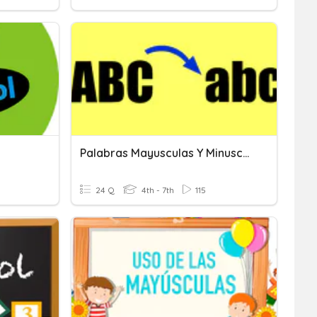
Palabras Mayusculas Y Minusculas
24 Q
4th - 7th
115