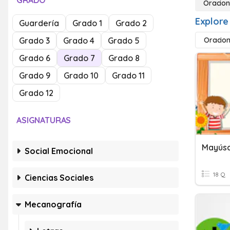
GRADO
Oracion
Explore
Guardería
Grado 1
Grado 2
Grado 3
Grado 4
Grado 5
Oracion
Grado 6
Grado 7
Grado 8
Grado 9
Grado 10
Grado 11
Grado 12
ASIGNATURAS
Mayúsc
Social Emocional
18 Q
Ciencias Sociales
Mecanografía