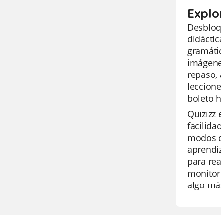
Explo
Desbloqu
didáctic
gramátic
imágenes
repaso, 
leccione
boleto h
Quizizz 
facilida
modos de
aprendiz
para rea
monitore
algo más