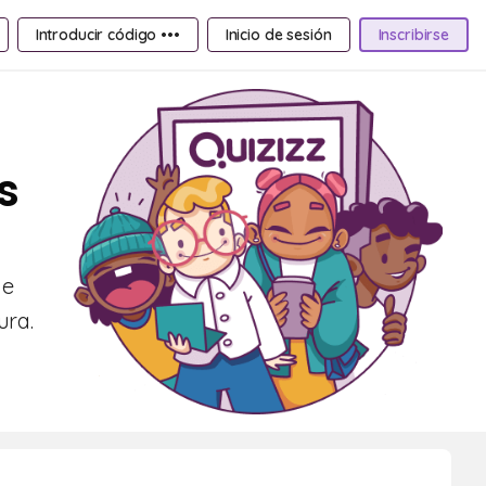
Introducir código •••
Inicio de sesión
Inscribirse
s
de
ura.