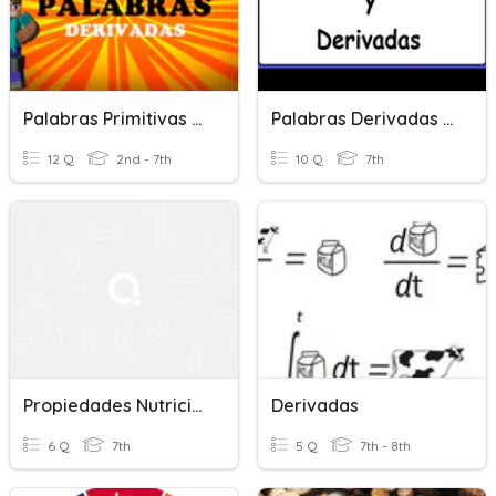
Palabras Primitivas Y Derivadas
Palabras Derivadas Y Primitivas
12 Q
2nd - 7th
10 Q
7th
Propiedades Nutricionales De La Leche Y Derivados
Derivadas
6 Q
7th
5 Q
7th - 8th