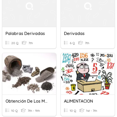
Palabras Derivadas
Derivadas
20 Q
7th
6 Q
7th
Obtención De Los Materiales
ALIMENTACION
10 Q
7th - 9th
10 Q
1st - 7th