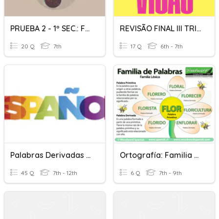
PRUEBA 2 - 1º SEC.: FORMACIÓN DE LA PALABRA
REVISÃO FINAL III TRIMESTRE 6º ANO
20 Q
7th
17 Q
6th - 7th
Palabras Derivadas Y Compuestas
Ortografía: Familia De Palabras
45 Q
7th - 12th
6 Q
7th - 9th