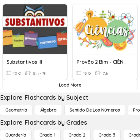
Substantivos III
Provão 2 Bim - CIÊNCIAS 7B
10 Q
5th - 7th
15 Q
7th
Load More
Explore Flashcards by Subject
Geometría
Álgebra
Sentido De Los Números
Pro
Explore Flashcards by Grades
Guardería
Grado 1
Grado 2
Grado 3
Grad