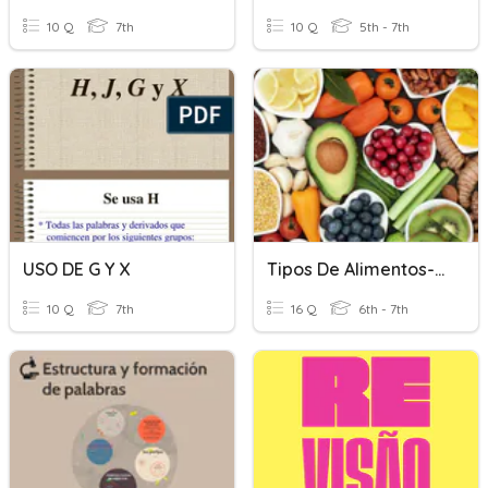
10 Q
7th
10 Q
5th - 7th
USO DE G Y X
Tipos De Alimentos-Nutrientes
10 Q
7th
16 Q
6th - 7th