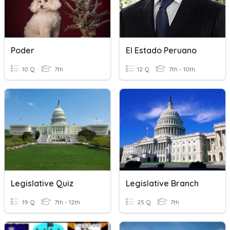
Poder
El Estado Peruano
10 Q
7th
12 Q
7th - 10th
Legislative Quiz
Legislative Branch
19 Q
7th - 12th
25 Q
7th