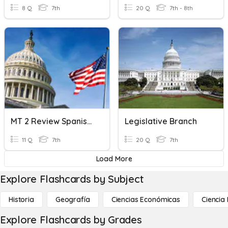
8 Q
7th
20 Q
7th - 8th
MT 2 Review Spanish Translation
Legislative Branch
11 Q
7th
20 Q
7th
Load More
Explore Flashcards by Subject
Historia
Geografía
Ciencias Económicas
Ciencia
Explore Flashcards by Grades