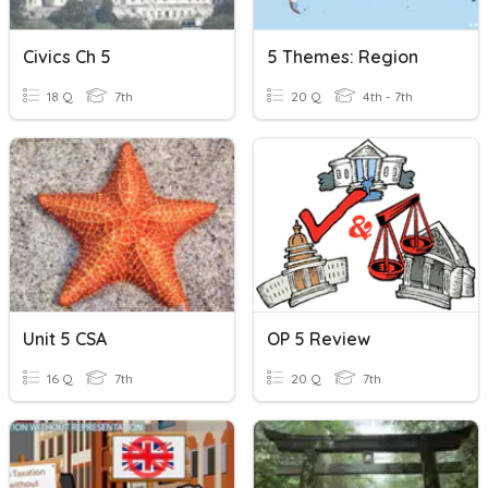
Civics Ch 5
5 Themes: Region
18 Q
7th
20 Q
4th - 7th
Unit 5 CSA
OP 5 Review
16 Q
7th
20 Q
7th