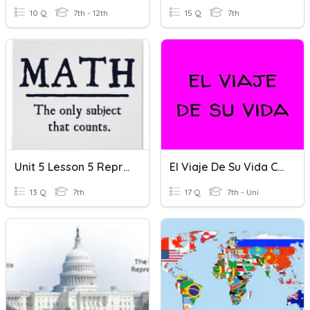
10 Q
7th - 12th
15 Q
7th
Unit 5 Lesson 5 Representing Subtration
El Viaje De Su Vida Ch 5
13 Q
7th
17 Q
7th - Uni