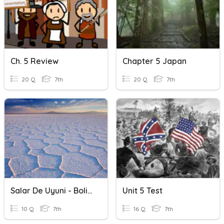
Ch. 5 Review
Chapter 5 Japan
20 Q
7th
20 Q
7th
Salar De Uyuni - Bolivia
Unit 5 Test
10 Q
7th
16 Q
7th