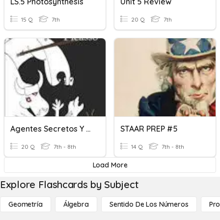
LS.5 Photosynthesis
Unit 5 Review
15 Q
7th
20 Q
7th
Agentes Secretos Y El Mural De Picasso 5
STAAR PREP #5
20 Q
7th - 8th
14 Q
7th - 8th
Load More
Explore Flashcards by Subject
Geometría
Álgebra
Sentido De Los Números
Pro