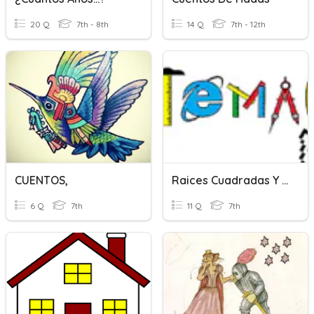
20 Q
7th - 8th
14 Q
7th - 12th
CUENTOS,
Raices Cuadradas Y Cubicas
6 Q
7th
11 Q
7th