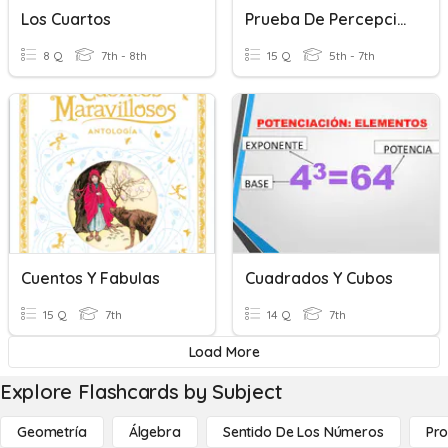
Los Cuartos
Prueba De Percepción Espacial (Cubos)
8 Q
7th - 8th
15 Q
5th - 7th
Cuentos Y Fabulas
Cuadrados Y Cubos
15 Q
7th
14 Q
7th
Load More
Explore Flashcards by Subject
Geometría
Álgebra
Sentido De Los Números
Pro