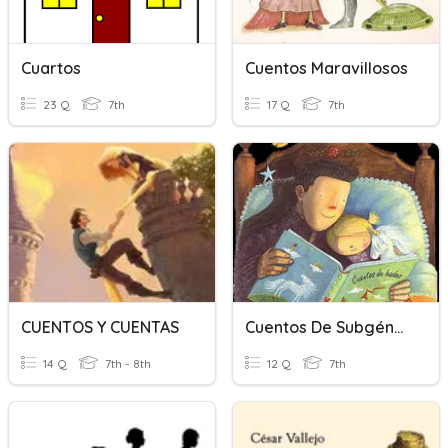
Cuartos
Cuentos Maravillosos
23 Q
7th
17 Q
7th
CUENTOS Y CUENTAS
Cuentos De Subgéneros Narrativos
14 Q
7th - 8th
12 Q
7th