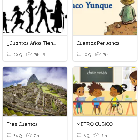
¿Cuantos Años Tienes?
Cuentos Peruanos
20 Q
7th - 9th
10 Q
7th
Tres Cuentos
METRO CUBICO
36 Q
7th
6 Q
7th