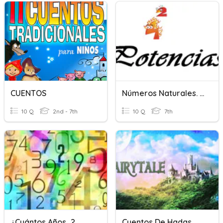
CUENTOS
Números Naturales. Potencias
10 Q
2nd - 7th
10 Q
7th
¿Cuántos Años...?
Cuentos De Hadas