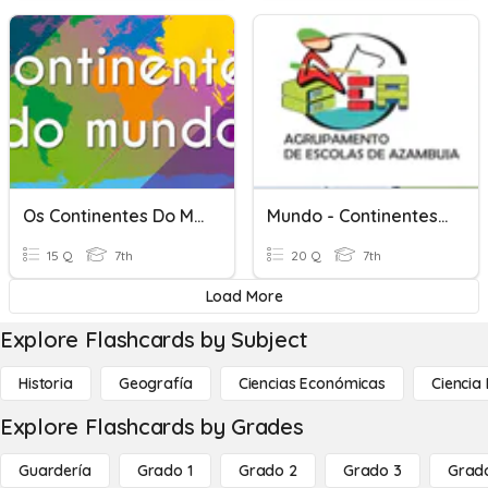
Os Continentes Do Mundo
Mundo - Continentes E Oceanos
15 Q
7th
20 Q
7th
Load More
Explore Flashcards by Subject
Historia
Geografía
Ciencias Económicas
Ciencia
Explore Flashcards by Grades
Guardería
Grado 1
Grado 2
Grado 3
Grad