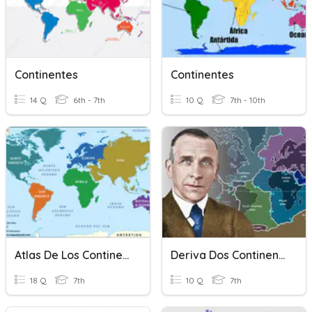
Continentes
Continentes
14 Q
6th - 7th
10 Q
7th - 10th
Atlas De Los Continentes
Deriva Dos Continentes
18 Q
7th
10 Q
7th