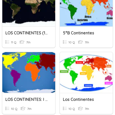
LOS CONTINENTES (1º ESO Gª Hª) T.3.
5°B Continentes
11 Q
7th
10 Q
7th
LOS CONTINENTES: I PARTE
Los Continentes
10 Q
7th
10 Q
7th