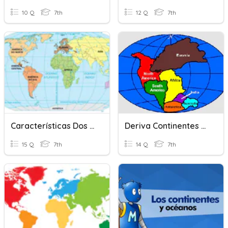
10 Q
7th
12 Q
7th
Características Dos Continentes
Deriva Continentes + Tectónica
15 Q
7th
14 Q
7th