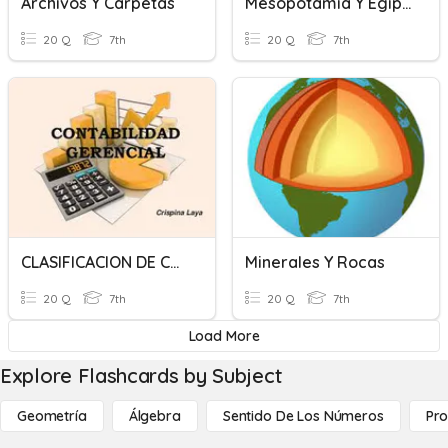
Archivos Y Carpetas
Mesopotamia Y Egipto
20 Q
7th
20 Q
7th
CLASIFICACION DE CUENTAS
Minerales Y Rocas
20 Q
7th
20 Q
7th
Load More
Explore Flashcards by Subject
Geometría
Álgebra
Sentido De Los Números
Pro