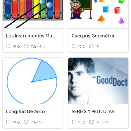
Los Instrumentos Musicales (mínimos)
Cuerpos Geométricos, Prismas Y Cilindro
19 Q
7th - 9th
10 Q
7th
Longitud De Arco
SERIES Y PELÍCULAS
10 Q
7th - 12th
10 Q
7th - PD