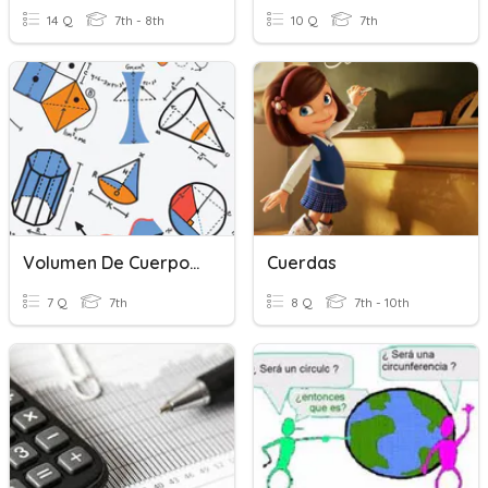
14 Q
7th - 8th
10 Q
7th
Volumen De Cuerpos Geométricos Y Cuerpos De Revolución
Cuerdas
7 Q
7th
8 Q
7th - 10th