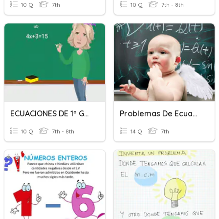
10 Q
7th
10 Q
7th - 8th
ECUACIONES DE 1º GRADO
Problemas De Ecuaciones 1ESO
10 Q
7th - 8th
14 Q
7th