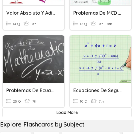
Valor Absoluto Y Adición De Números Enteros.
Problemas De MCD Y Mcm
14 Q
7th
12 Q
7th - 8th
Problemas De Ecuaciones De Primer Grado
Ecuaciones De Segundo Grado
25 Q
7th
10 Q
7th
Load More
Explore Flashcards by Subject