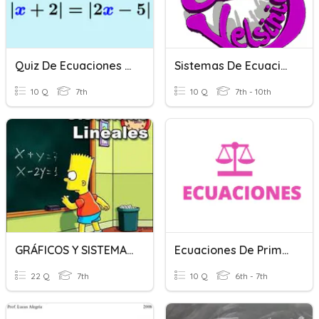
Quiz De Ecuaciones Con Valor Absoluto
Sistemas De Ecuaciones
10 Q
7th
10 Q
7th - 10th
GRÁFICOS Y SISTEMAS DE ECUACIONES
Ecuaciones De Primer Grado 1ºESO
22 Q
7th
10 Q
6th - 7th