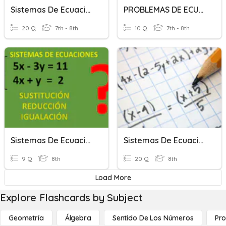
Sistemas De Ecuaciones
PROBLEMAS DE ECUACIONES
20 Q
7th - 8th
10 Q
7th - 8th
Sistemas De Ecuaciones
Sistemas De Ecuaciones
9 Q
8th
20 Q
8th
Load More
Explore Flashcards by Subject
Geometría
Álgebra
Sentido De Los Números
Pro