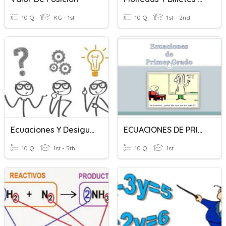
10 Q
KG - 1st
10 Q
1st - 2nd
Ecuaciones Y Desigualdades
ECUACIONES DE PRIMER GRADO
10 Q
1st - 5th
10 Q
1st