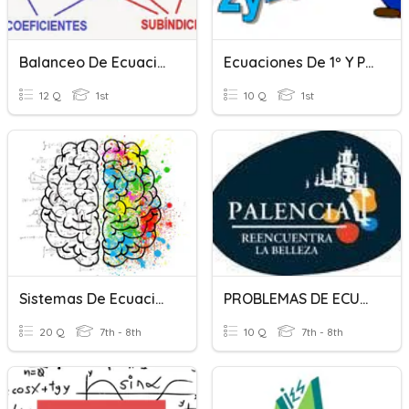
Balanceo De Ecuaciones
Ecuaciones De 1º Y Problemas
12 Q
1st
10 Q
1st
Sistemas De Ecuaciones
PROBLEMAS DE ECUACIONES
20 Q
7th - 8th
10 Q
7th - 8th