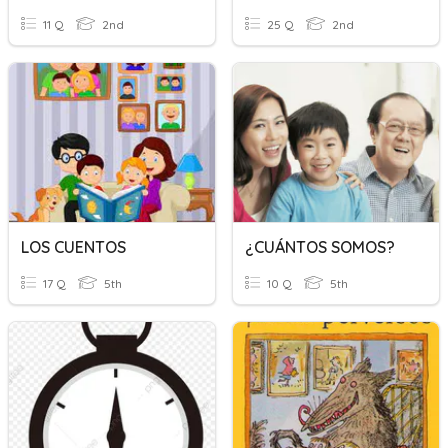
11 Q
2nd
25 Q
2nd
LOS CUENTOS
¿CUÁNTOS SOMOS?
17 Q
5th
10 Q
5th