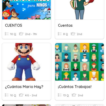
CUENTOS
Cuentos
10 Q
2nd - 7th
8 Q
2nd
¿Cuántos Mario Hay?
¡Cuántos Trabajos!
10 Q
KG - 2nd
13 Q
2nd