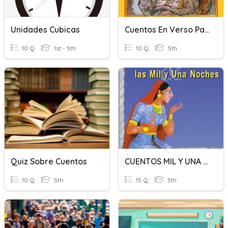
Unidades Cubicas
Cuentos En Verso Para Niños Perversos
10 Q
1st - 5th
10 Q
5th
Quiz Sobre Cuentos
CUENTOS MIL Y UNA NOCHES: CHEREZADE
10 Q
5th
15 Q
5th