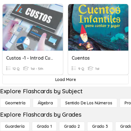
Custos -1 - Introd Custos
Cuentos
12 Q
1st - 5th
9 Q
1st
Load More
Explore Flashcards by Subject
Geometría
Álgebra
Sentido De Los Números
Pro
Explore Flashcards by Grades
Guardería
Grado 1
Grado 2
Grado 3
Grad