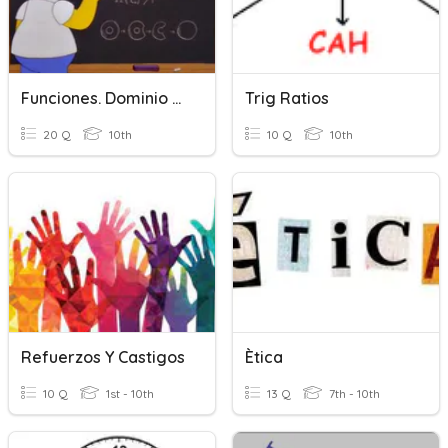
Funciones. Dominio Y Recorrido
Trig Ratios
20 Q
10th
10 Q
10th
Refuerzos Y Castigos
Ètica
10 Q
1st - 10th
13 Q
7th - 10th