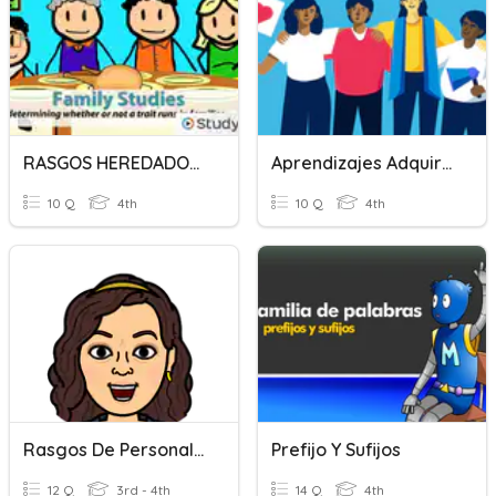
RASGOS HEREDADOS Y COMPARTAMIENTOS APRENDIDOS
Aprendizajes Adquiridos
10 Q
4th
10 Q
4th
Rasgos De Personalidad
Prefijo Y Sufijos
12 Q
3rd - 4th
14 Q
4th