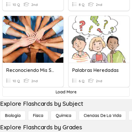
10 Q
2nd
8 Q
2nd
Reconociendo Mis Saberes Adquiridos
Palabras Heredadas
10 Q
2nd
6 Q
2nd
Load More
Explore Flashcards by Subject
Biología
Física
Química
Ciencias De La Vida
Explore Flashcards by Grades