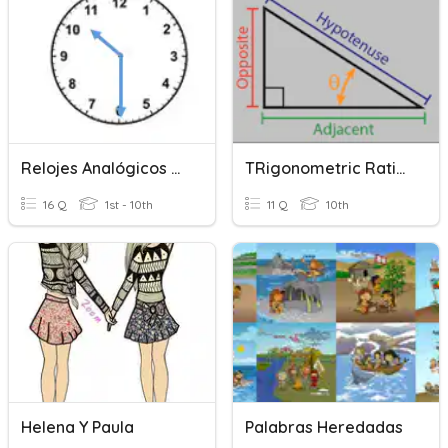
Relojes Analógicos Y Digitales
TRigonometric Ratios
16 Q
1st - 10th
11 Q
10th
Helena Y Paula
Palabras Heredadas