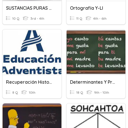
SUSTANCIAS PURAS Y MEZCLAS
Ortografía Y-Ll
10 Q
3rd - 4th
11 Q
4th - 6th
Recuperación Historia 1ro BGU
Determinantes Y Pronombres
8 Q
10th
18 Q
9th - 10th