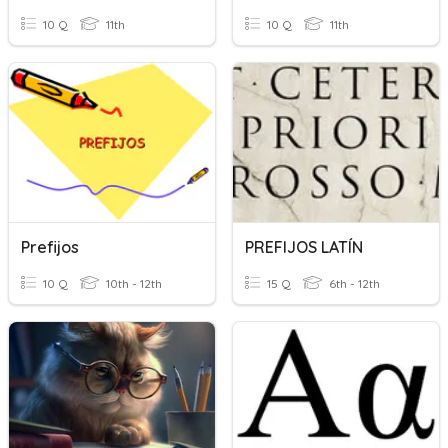
10 Q
11th
10 Q
11th
Prefijos
PREFIJOS LATÍN
10 Q
10th - 12th
15 Q
6th - 12th