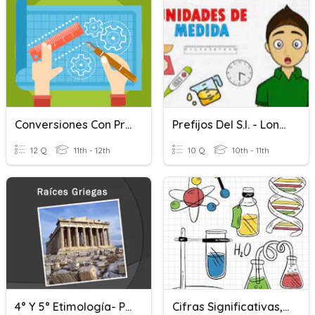
Conversiones Con Prefijos Y Notación Científica
Prefijos Del S.I. - Longitud - Masa - Tiempo
12 Q
11th - 12th
10 Q
10th - 11th
4° Y 5° Etimología- Prefijos Y Sufijos
Cifras Significativas, Prefijos Del SI Y Notación Científica