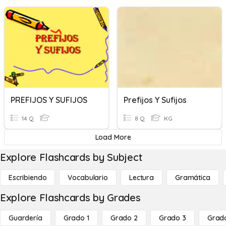
PREFIJOS Y SUFIJOS
Prefijos Y Sufijos
14 Q
8 Q
KG
Load More
Explore Flashcards by Subject
Escribiendo
Vocabulario
Lectura
Gramática
Explore Flashcards by Grades
Guardería
Grado 1
Grado 2
Grado 3
Grad