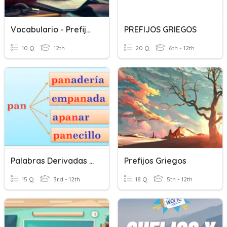
Vocabulario - Prefijos
PREFIJOS GRIEGOS
10 Q
12th
20 Q
6th - 12th
Palabras Derivadas - Prefijos / Signos De Puntuación
Prefijos Griegos
15 Q
3rd - 12th
18 Q
5th - 12th