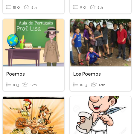
15 Q
5th
9 Q
5th
Poemas
Los Poemas
8 Q
12th
10 Q
12th