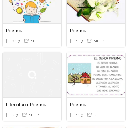
Poemas
Poemas
20 Q
5th
15 Q
5th - 6th
Literatura. Poemas
Poemas
9 Q
5th - 6th
10 Q
5th