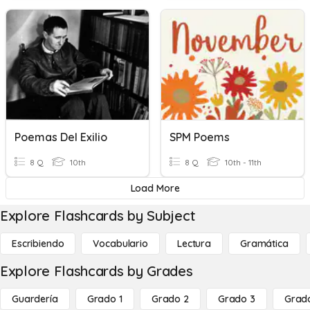
Poemas Del Exilio
SPM Poems
8 Q
10th
8 Q
10th - 11th
Load More
Explore Flashcards by Subject
Escribiendo
Vocabulario
Lectura
Gramática
Explore Flashcards by Grades
Guardería
Grado 1
Grado 2
Grado 3
Grad