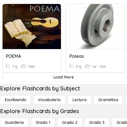
POEMA
Poleas
7 Q
10th
11 Q
1st - 10th
Load More
Explore Flashcards by Subject
Escribiendo
Vocabulario
Lectura
Gramática
Explore Flashcards by Grades
Guardería
Grado 1
Grado 2
Grado 3
Grad