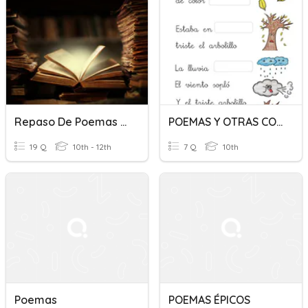
Repaso De Poemas (Salmo XVII Y Rima LIII)
POEMAS Y OTRAS COSAS MÁS.
19 Q
10th - 12th
7 Q
10th
Poemas
POEMAS ÉPICOS