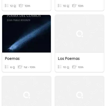
12 Q
10th
10 Q
10th
Poemas
Los Poemas
6 Q
1st - 10th
10 Q
10th