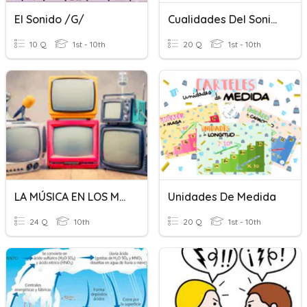
El Sonido /g/
Cualidades Del Sonido.
10 Q
1st - 10th
20 Q
1st - 10th
LA MÚSICA EN LOS MEDIOS DE COMUNICACIÓN: LA TELEVISIÓN
Unidades De Medida
24 Q
10th
20 Q
1st - 10th