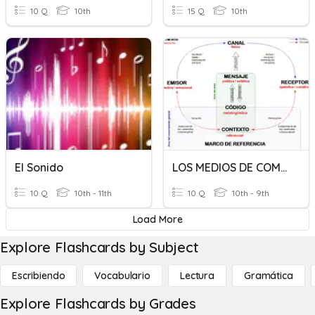
10 Q
10th
15 Q
10th
El Sonido
LOS MEDIOS DE COMUNICACIÓN (3ºESO)
10 Q
10th - 11th
10 Q
10th - 9th
Load More
Explore Flashcards by Subject
Escribiendo
Vocabulario
Lectura
Gramática
Explore Flashcards by Grades