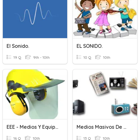
El Sonido.
EL SONIDO.
19 Q
9th - 10th
10 Q
10th
EEE - Medios Y Equipos De Seguridad Personal - 01
Medios Masivos De Comunicación
16 Q
10th
13 Q
10th